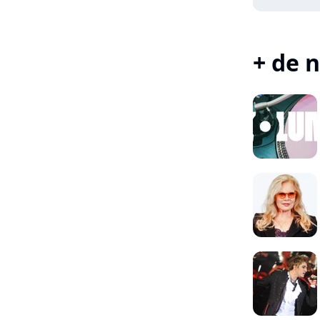
+ de n