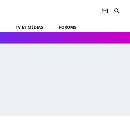
newsletter
search
TV ET MÉDIAS
FORUMS