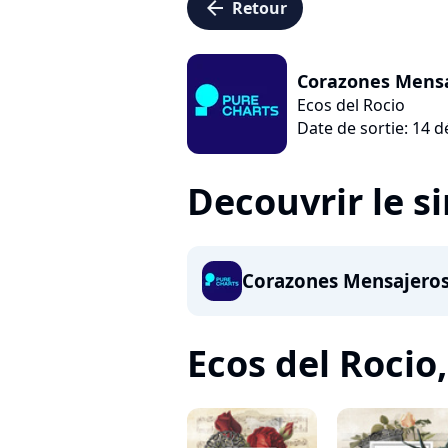
arrow_left
Retour
Corazones Mens
Ecos del Rocio
Date de sortie: 14 
Decouvrir le s
Corazones Mensajero
Ecos del Rocio, 