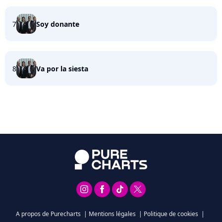
7
Soy donante
8
Va por la siesta
A propos de Purecharts
|
Mentions légales
|
Politique de cookies
|