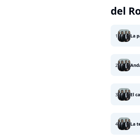
del R
1
La p
2
Anda
3
El c
4
La t