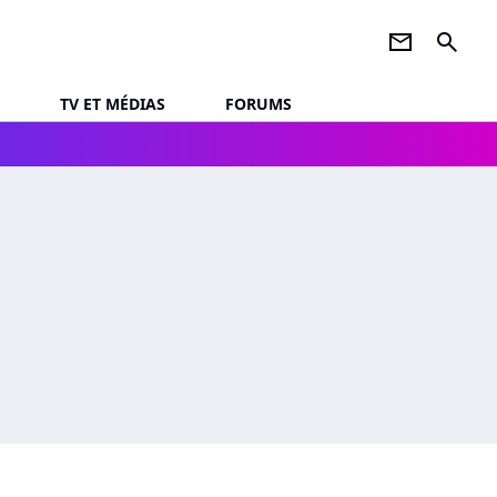
newsletter
search
TV ET MÉDIAS
FORUMS