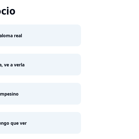
ocio
aloma real
, ve a verla
ampesino
engo que ver