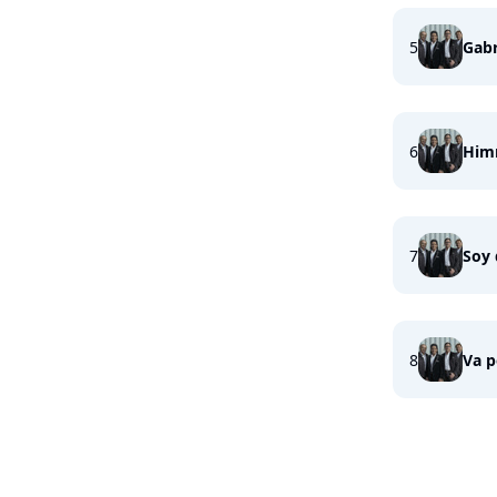
5
Gabr
6
Himn
7
Soy
8
Va p