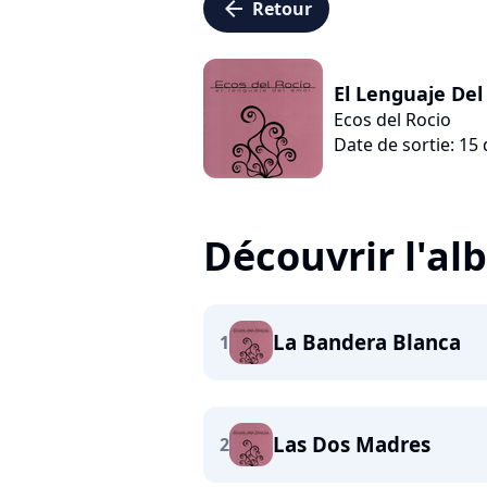
arrow_left
Retour
El Lenguaje De
Ecos del Rocio
Date de sortie: 1
Découvrir l'a
La Bandera Blanca
1
Las Dos Madres
2