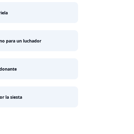
iela
o para un luchador
 donante
or la siesta