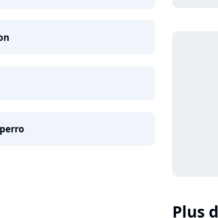
on
perro
Plus d