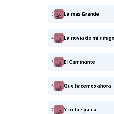
La mas Grande
3
La novia de mi amig
4
El Caminante
5
Que hacemos ahora
6
Y to fue pa na
7