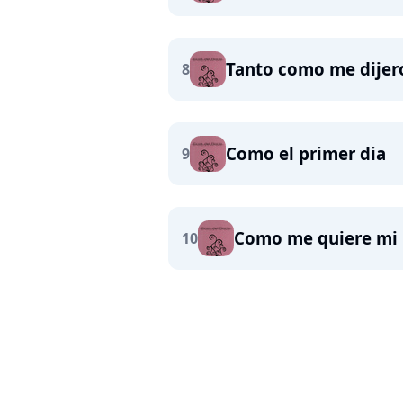
Tanto como me dijer
8
Como el primer dia
9
Como me quiere mi 
10