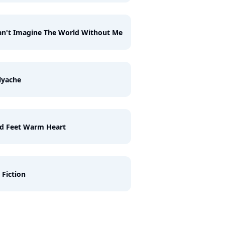
an't Imagine The World Without Me
lyache
ld Feet Warm Heart
 Fiction