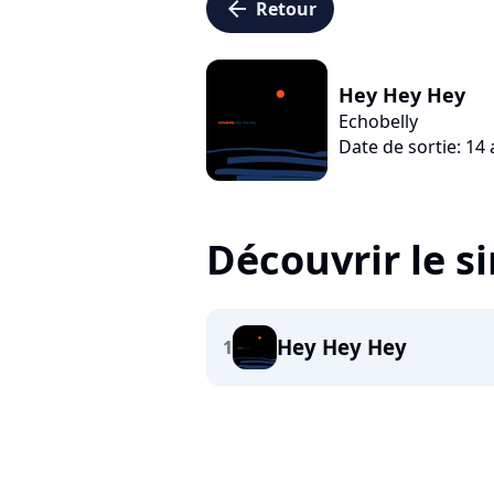
arrow_left
Retour
Hey Hey Hey
Echobelly
Date de sortie: 14 
Découvrir le s
Hey Hey Hey
1