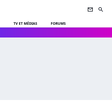
newsletter
search
TV ET MÉDIAS
FORUMS