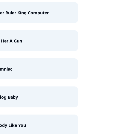
er Ruler King Computer
 Her A Gun
omniac
dog Baby
ody Like You