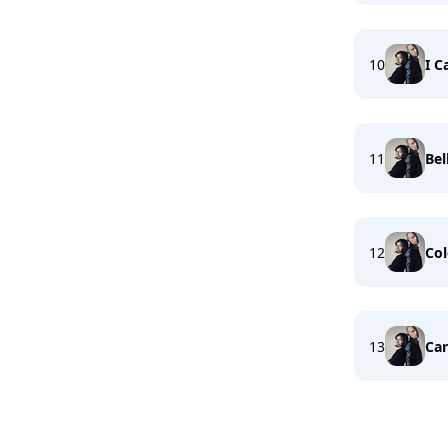
10
I C
11
Bel
12
Co
13
Car