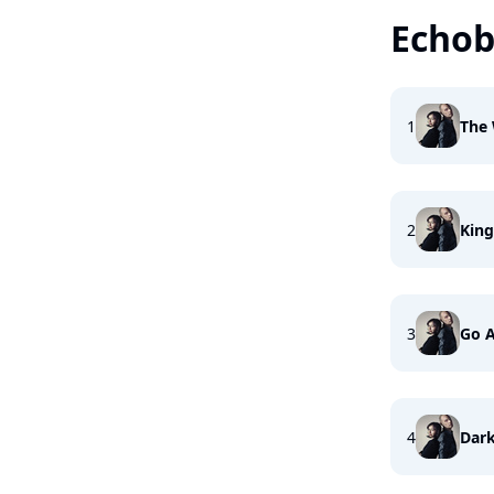
Echob
1
The 
2
King
3
Go 
4
Dark