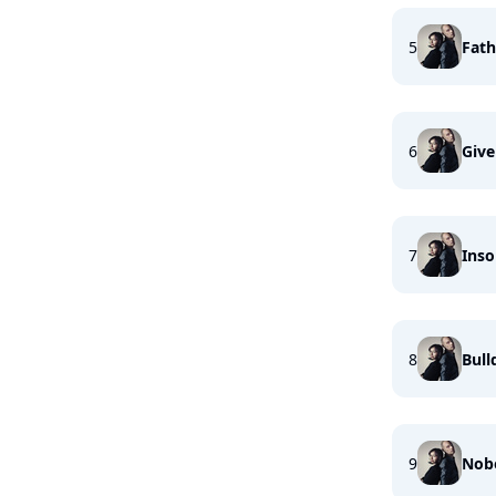
5
Fath
6
Give
7
Ins
8
Bull
9
Nob