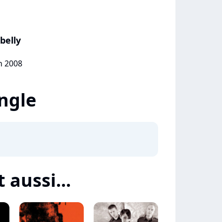
belly
in 2008
ingle
 aussi...