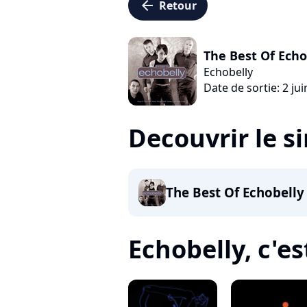
arrow_left
Retour
The Best Of Echo
Echobelly
Date de sortie: 2 ju
Decouvrir le s
The Best Of Echobelly
Echobelly, c'est