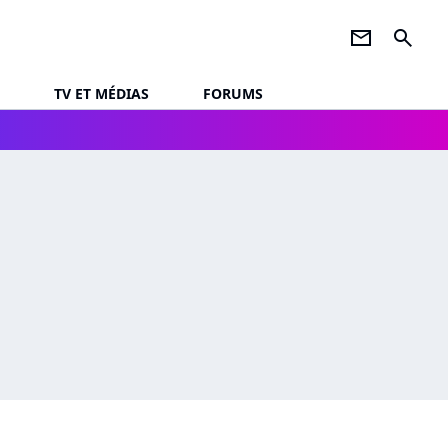
newsletter
search
TV ET MÉDIAS
FORUMS