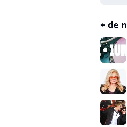
+ de n