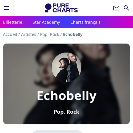
menu
newsletter
search
Billetterie
Star Academy
Charts français
Accueil
/
Artistes
/
Pop, Rock
/
Echobelly
Echobelly
Pop, Rock