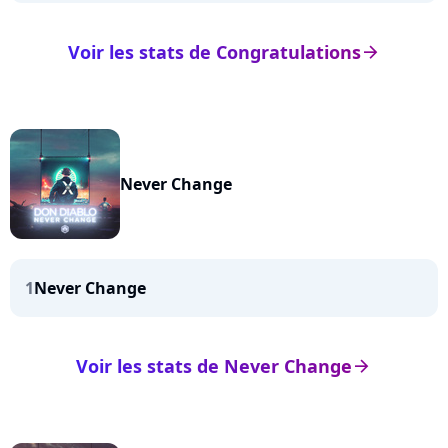
Voir les stats de Congratulations
arrow_right
Never Change
1
Never Change
Voir les stats de Never Change
arrow_right