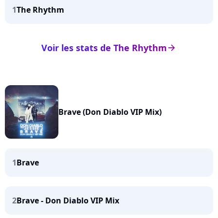
1
The Rhythm
Voir les stats de The Rhythm
arrow_right
Brave (Don Diablo VIP Mix)
1
Brave
2
Brave - Don Diablo VIP Mix