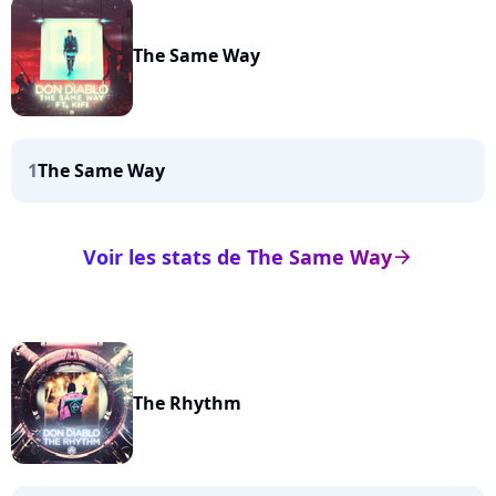
The Same Way
1
The Same Way
Voir les stats de The Same Way
arrow_right
The Rhythm