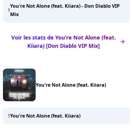
You're Not Alone (feat. Kiiara) - Don Diablo VIP
1
Mix
Voir les stats de You're Not Alone (feat.
arrow_right
Kiiara) [Don Diablo VIP Mix]
You're Not Alone (feat. Kiiara)
1
You're Not Alone (feat. Kiiara)