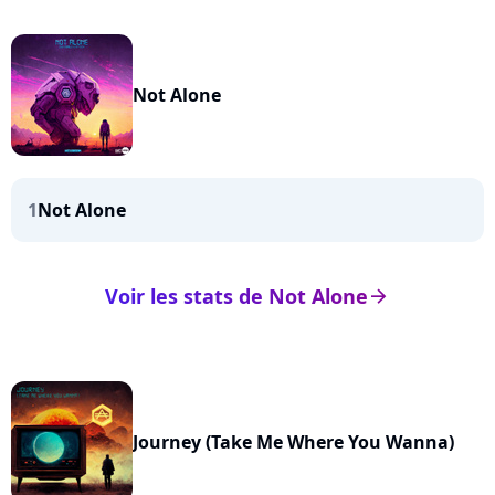
Not Alone
1
Not Alone
Voir les stats de Not Alone
arrow_right
Journey (Take Me Where You Wanna)