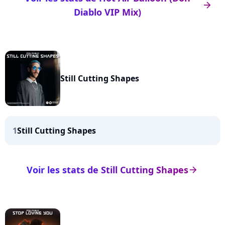
arrow_right
Diablo VIP Mix)
Still Cutting Shapes
1
Still Cutting Shapes
Voir les stats de Still Cutting Shapes
arrow_right