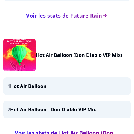
Voir les stats de Future Rain
arrow_right
Hot Air Balloon (Don Diablo VIP Mix)
1
Hot Air Balloon
2
Hot Air Balloon - Don Diablo VIP Mix
Voir les stats de Hot Air Balloon (Don