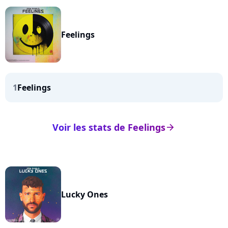
Feelings
1
Feelings
Voir les stats de Feelings
arrow_right
Lucky Ones