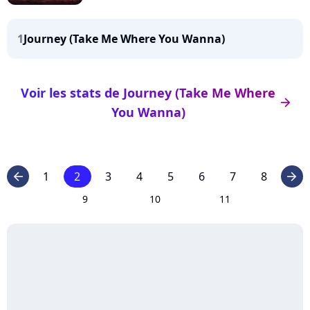
1
Journey (Take Me Where You Wanna)
Voir les stats de Journey (Take Me Where
arrow_right
You Wanna)
1
2
3
4
5
6
7
8
arrow_left
arrow_right
9
10
11