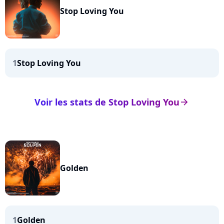
Stop Loving You
1
Stop Loving You
Voir les stats de Stop Loving You
arrow_right
Golden
1
Golden