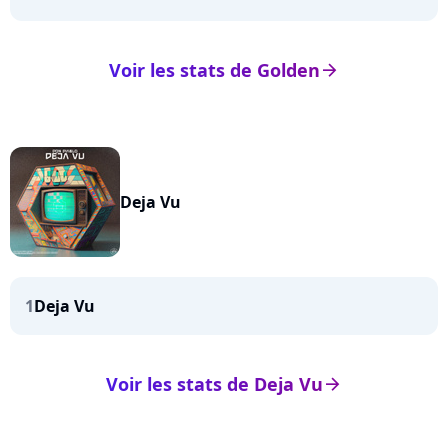
Voir les stats de Golden
arrow_right
Deja Vu
1
Deja Vu
Voir les stats de Deja Vu
arrow_right