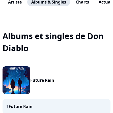
Artiste
Albums & Singles
Charts
Actuali
Albums et singles de Don
Diablo
Future Rain
1
Future Rain