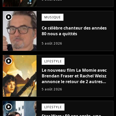
player2
MUSIQUE
Ce célèbre chanteur des années
80 nous a quittés
5 août 2026
player2
LIFESTYLE
Le nouveau film La Momie avec
Brendan Fraser et Rachel Weisz
annonce le retour de 2 autres
personnages emblématiques de
5 août 2026
la saga
player2
LIFESTYLE
Star Wars : 50 ans après, une