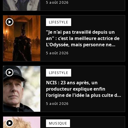
père"
5 août 2026
player2
LIFESTYLE
"Je n'ai pas travaillé depuis un
an" : c'est la meilleure actrice de
L'Odyssée, mais personne ne
veut lui donner de rôle au
5 août 2026
cinéma
player2
LIFESTYLE
NCIS : 23 ans après, un
producteur explique enfin
l'origine de l'idée la plus culte de
la série (et on ne parle pas du
5 août 2026
bateau)
player2
MUSIQUE