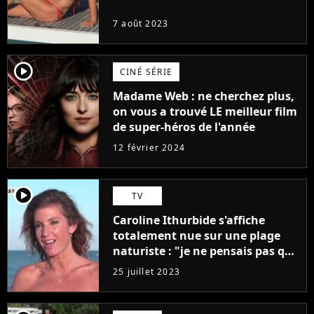
7 août 2023
player2
CINÉ SÉRIE
Madame Web : ne cherchez plus,
on vous a trouvé LE meilleur film
de super-héros de l'année
12 février 2024
player2
TV
Caroline Ithurbide s'affiche
totalement nue sur une plage
naturiste : "je ne pensais pas que
j'arriverais à le faire..."
25 juillet 2023