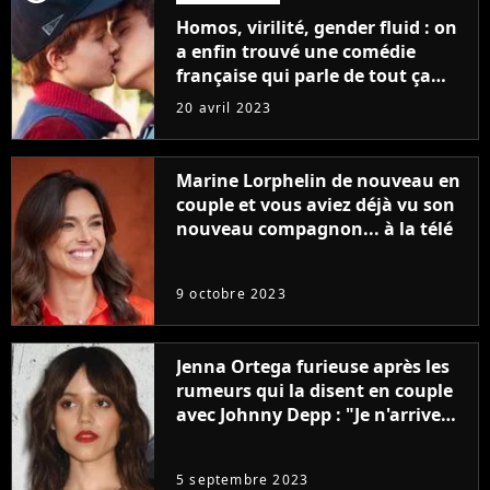
Homos, virilité, gender fluid : on
a enfin trouvé une comédie
française qui parle de tout ça
sans être super ringarde
20 avril 2023
Marine Lorphelin de nouveau en
couple et vous aviez déjà vu son
nouveau compagnon... à la télé
9 octobre 2023
Jenna Ortega furieuse après les
rumeurs qui la disent en couple
avec Johnny Depp : "Je n'arrive
même pas..."
5 septembre 2023