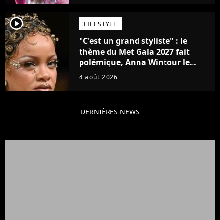
player2
LIFESTYLE
"C'est un grand styliste" : le
thème du Met Gala 2027 fait
polémique, Anna Wintour le
défend
4 août 2026
DERNIÈRES NEWS