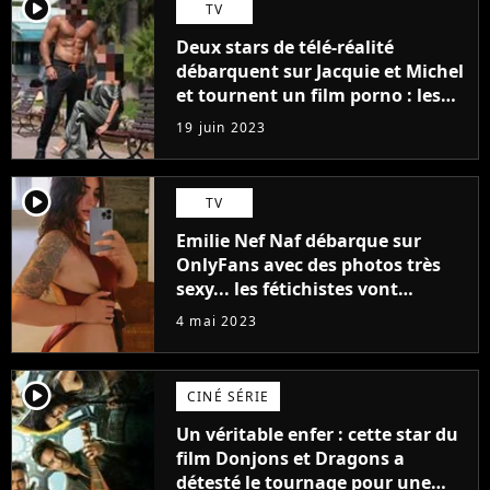
player2
TV
Deux stars de télé-réalité
débarquent sur Jacquie et Michel
et tournent un film porno : les
premières images du tournage
19 juin 2023
(exclu)
player2
TV
Emilie Nef Naf débarque sur
OnlyFans avec des photos très
sexy... les fétichistes vont
prendre leur pied !
4 mai 2023
player2
CINÉ SÉRIE
Un véritable enfer : cette star du
film Donjons et Dragons a
détesté le tournage pour une