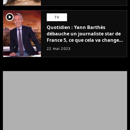
player2
TV
Quotidien : Yann Barthès
débauche un journaliste star de
France 5, ce que cela va changer
à la rentrée
22 mai 2023