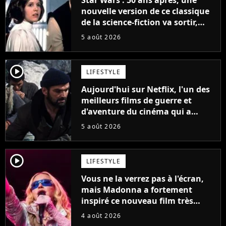
nouvelle version de ce classique
de la science-fiction va sortir,
mais on ne la verra jamais en
5 août 2026
France
player2
LIFESTYLE
Aujourd'hui sur Netflix, l'un des
meilleurs films de guerre et
d'aventure du cinéma qui a
connu un succès retentissant à
5 août 2026
son époque
player2
LIFESTYLE
Vous ne la verrez pas à l'écran,
mais Madonna a fortement
inspiré ce nouveau film très
attendu
4 août 2026