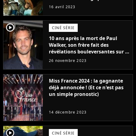
raison très spéciale
16 avril 2023
player2
CINÉ SÉRIE
10 ans après la mort de Paul
Walker, son frère fait des
révélations bouleversantes sur la
réaction des acteurs de Fast and
26 novembre 2023
Furious
Miss France 2024 : la gagnante
déjà annoncée ! (Et ce n'est pas
un simple pronostic)
14 décembre 2023
player2
CINÉ SÉRIE