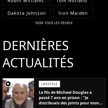
Robin Williams
Tom Holland
Dakota Johnson
Iron Maiden
VOIR TOUS LES PEOPLE
DERNIÈRES
ACTUALITÉS
player2
LIFESTYLE
Le fils de Michael Douglas a
passé 7 ans en prison : "Je
distribuais des joints pour mon