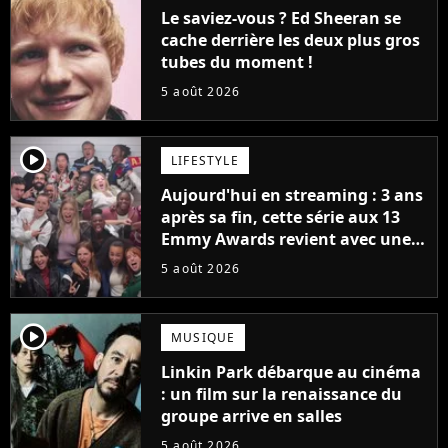
Le saviez-vous ? Ed Sheeran se
cache derrière les deux plus gros
tubes du moment !
5 août 2026
player2
LIFESTYLE
Aujourd'hui en streaming : 3 ans
après sa fin, cette série aux 13
Emmy Awards revient avec une
suite... totalement différente
5 août 2026
player2
MUSIQUE
Linkin Park débarque au cinéma
: un film sur la renaissance du
groupe arrive en salles
5 août 2026