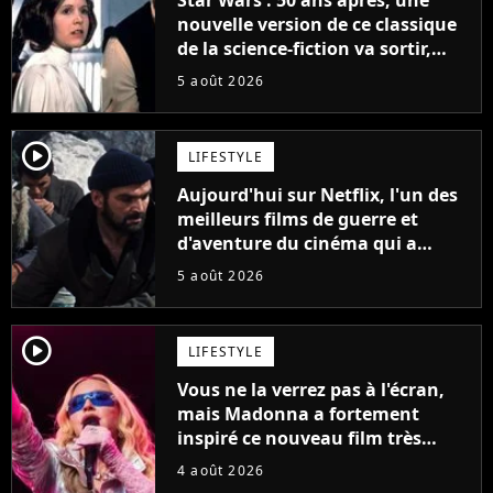
nouvelle version de ce classique
de la science-fiction va sortir,
mais on ne la verra jamais en
5 août 2026
France
player2
LIFESTYLE
Aujourd'hui sur Netflix, l'un des
meilleurs films de guerre et
d'aventure du cinéma qui a
connu un succès retentissant à
5 août 2026
son époque
player2
LIFESTYLE
Vous ne la verrez pas à l'écran,
mais Madonna a fortement
inspiré ce nouveau film très
attendu
4 août 2026