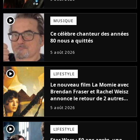
player2
MUSIQUE
Ce célèbre chanteur des années
80 nous a quittés
5 août 2026
player2
LIFESTYLE
Le nouveau film La Momie avec
Brendan Fraser et Rachel Weisz
annonce le retour de 2 autres
personnages emblématiques de
5 août 2026
la saga
player2
LIFESTYLE
Star Wars : 50 ans après, une