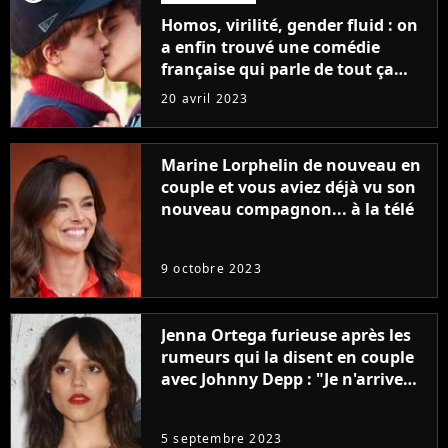
Homos, virilité, gender fluid : on
a enfin trouvé une comédie
française qui parle de tout ça
sans être super ringarde
20 avril 2023
Marine Lorphelin de nouveau en
couple et vous aviez déjà vu son
nouveau compagnon... à la télé
9 octobre 2023
Jenna Ortega furieuse après les
rumeurs qui la disent en couple
avec Johnny Depp : "Je n'arrive
même pas..."
5 septembre 2023