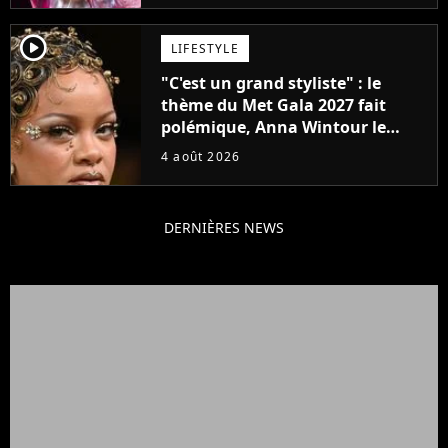
player2
LIFESTYLE
"C'est un grand styliste" : le
thème du Met Gala 2027 fait
polémique, Anna Wintour le
défend
4 août 2026
DERNIÈRES NEWS