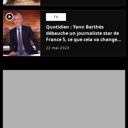
player2
TV
Quotidien : Yann Barthès
débauche un journaliste star de
France 5, ce que cela va changer
à la rentrée
22 mai 2023