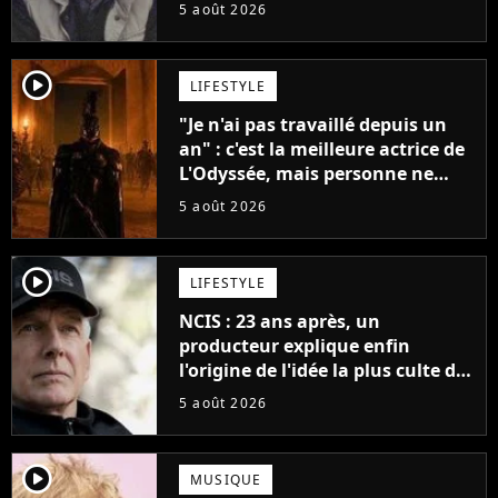
père"
5 août 2026
player2
LIFESTYLE
"Je n'ai pas travaillé depuis un
an" : c'est la meilleure actrice de
L'Odyssée, mais personne ne
veut lui donner de rôle au
5 août 2026
cinéma
player2
LIFESTYLE
NCIS : 23 ans après, un
producteur explique enfin
l'origine de l'idée la plus culte de
la série (et on ne parle pas du
5 août 2026
bateau)
player2
MUSIQUE