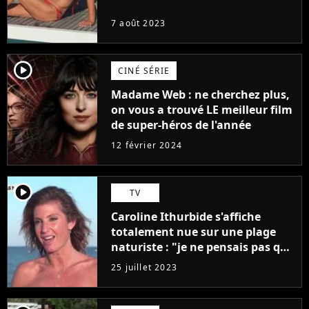
7 août 2023
player2
CINÉ SÉRIE
Madame Web : ne cherchez plus,
on vous a trouvé LE meilleur film
de super-héros de l'année
12 février 2024
player2
TV
Caroline Ithurbide s'affiche
totalement nue sur une plage
naturiste : "je ne pensais pas que
j'arriverais à le faire..."
25 juillet 2023