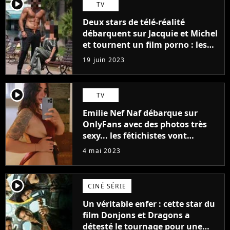
player2
TV
Deux stars de télé-réalité
débarquent sur Jacquie et Michel
et tournent un film porno : les
premières images du tournage
19 juin 2023
(exclu)
player2
TV
Emilie Nef Naf débarque sur
OnlyFans avec des photos très
sexy... les fétichistes vont
prendre leur pied !
4 mai 2023
player2
CINÉ SÉRIE
Un véritable enfer : cette star du
film Donjons et Dragons a
détesté le tournage pour une