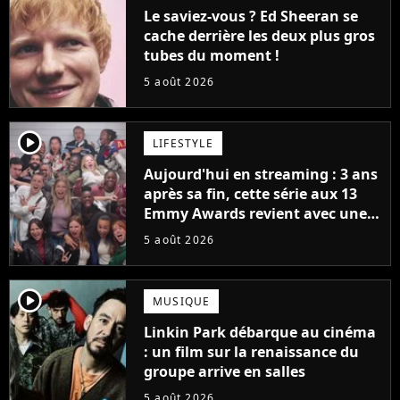
Le saviez-vous ? Ed Sheeran se
cache derrière les deux plus gros
tubes du moment !
5 août 2026
player2
LIFESTYLE
Aujourd'hui en streaming : 3 ans
après sa fin, cette série aux 13
Emmy Awards revient avec une
suite... totalement différente
5 août 2026
player2
MUSIQUE
Linkin Park débarque au cinéma
: un film sur la renaissance du
groupe arrive en salles
5 août 2026