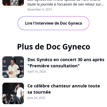
toute la journée à l'occasion de son retour sur
scène. L'artiste évoque l'état du rap aujourd'hui,
November 6, 2015
les reprises, la censure et l'atmosphère en
France, notamment depuis les attentats de
Lire l'interview de Doc Gyneco
janvier dernier.
Plus de Doc Gyneco
Doc Gynéco en concert 30 ans après
"Première consultation"
April 19, 2026
Ce célèbre chanteur annule toute
sa tournée
June 24, 2025