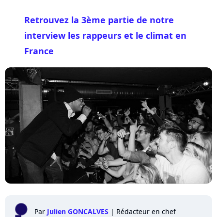
Retrouvez la 3ème partie de notre
interview les rappeurs et le climat en
France
Par
Julien GONCALVES
|
Rédacteur en chef