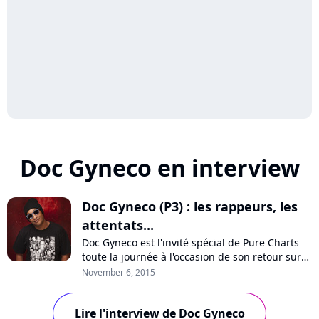
Doc Gyneco en interview
Doc Gyneco (P3) : les rappeurs, les
attentats...
Doc Gyneco est l'invité spécial de Pure Charts
toute la journée à l'occasion de son retour sur
scène. L'artiste évoque l'état du rap aujourd'hui,
November 6, 2015
les reprises, la censure et l'atmosphère en
France, notamment depuis les attentats de
Lire l'interview de Doc Gyneco
janvier dernier.