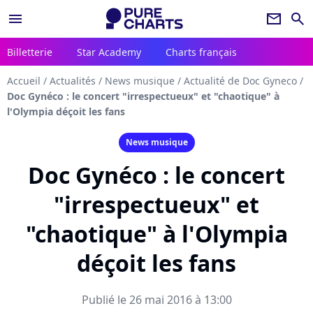
menu
newsletter
search
Billetterie
Star Academy
Charts français
Accueil
/
Actualités
/
News musique
/
Actualité de Doc Gyneco
/
Doc Gynéco : le concert "irrespectueux" et "chaotique" à
l'Olympia déçoit les fans
News musique
Doc Gynéco : le concert
"irrespectueux" et
"chaotique" à l'Olympia
déçoit les fans
Publié le 26 mai 2016 à 13:00