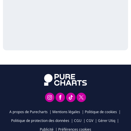
A propos de Purecharts
|
Mentions légales
|
Politique de cookies
|
Politique de protection des données
|
CGU
|
CGV
|
Gérer Utiq
|
Publicité
|
Préférences cookies