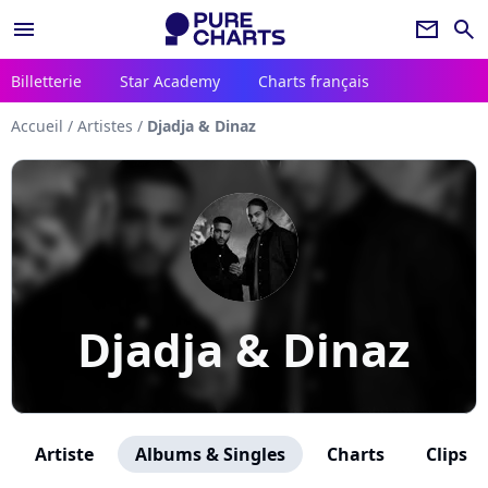
menu
newsletter
search
Billetterie
Star Academy
Charts français
Accueil
/
Artistes
/
Djadja & Dinaz
Djadja & Dinaz
Artiste
Albums & Singles
Charts
Clips