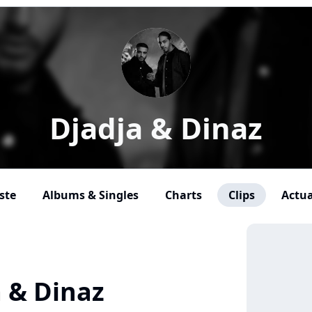
Djadja & Dinaz
ste
Albums & Singles
Charts
Clips
Actua
a & Dinaz