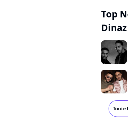
Top N
Dinaz
Toute 