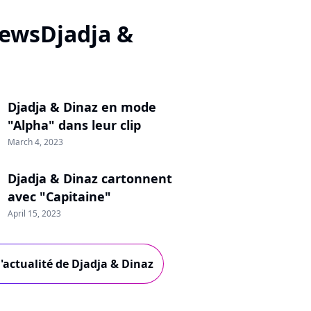
ewsDjadja &
Djadja & Dinaz en mode
"Alpha" dans leur clip
March 4, 2023
Djadja & Dinaz cartonnent
avec "Capitaine"
April 15, 2023
l'actualité de Djadja & Dinaz