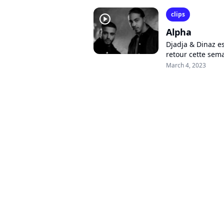
clips
player2
Alpha
Djadja & Dinaz e
retour cette sem
dévoilent le clip 
March 4, 2023