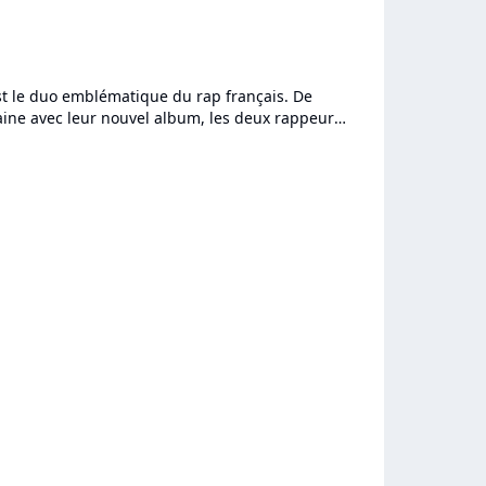
st le duo emblématique du rap français. De
aine avec leur nouvel album, les deux rappeurs
du morceau-titre...