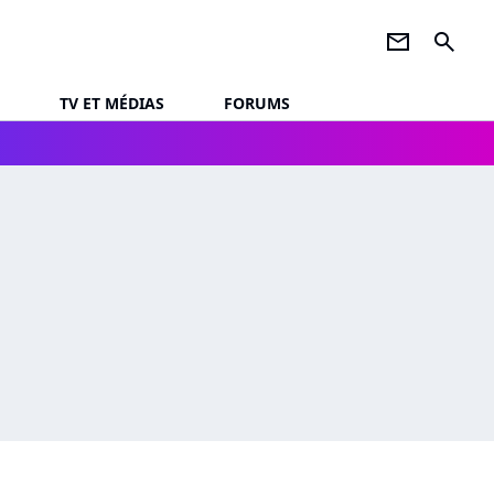
newsletter
search
TV ET MÉDIAS
FORUMS