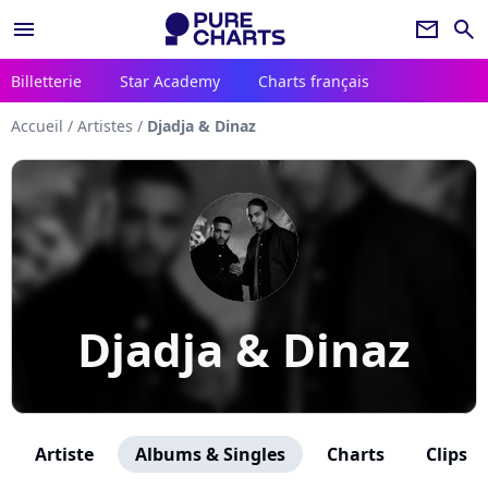
menu
newsletter
search
Billetterie
Star Academy
Charts français
Accueil
/
Artistes
/
Djadja & Dinaz
Djadja & Dinaz
Artiste
Albums & Singles
Charts
Clips