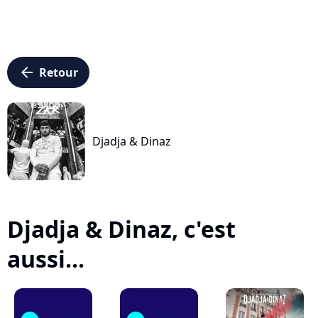
arrow_left
Retour
Djadja & Dinaz
Djadja & Dinaz, c'est
aussi...