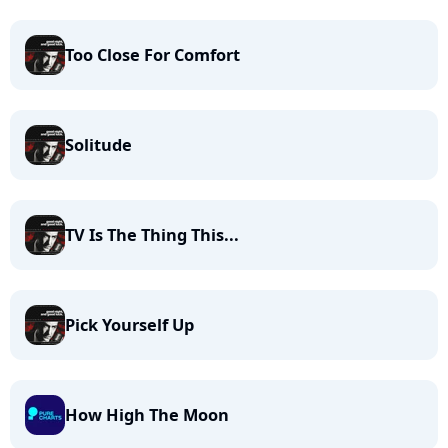
Too Close For Comfort
Solitude
TV Is The Thing This...
Pick Yourself Up
How High The Moon