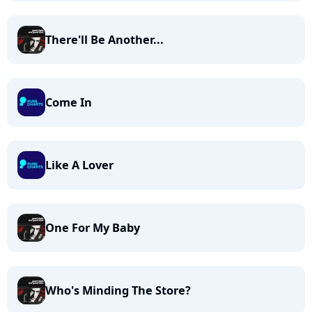
There'll Be Another...
Come In
Like A Lover
One For My Baby
Who's Minding The Store?