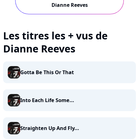
Dianne Reeves
Les titres les + vus de
Dianne Reeves
Gotta Be This Or That
Into Each Life Some...
Straighten Up And Fly...