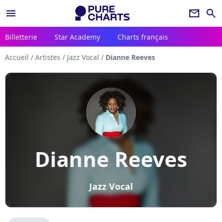
menu
newsletter
search
Billetterie
Star Academy
Charts français
Accueil
/
Artistes
/
Jazz Vocal
/
Dianne Reeves
Dianne Reeves
Jazz Vocal