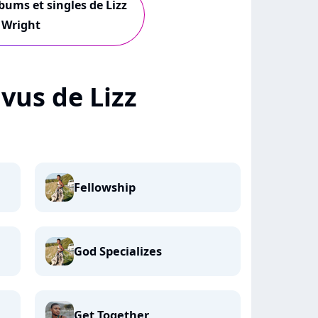
lbums et singles de Lizz
Wright
 vus de Lizz
Fellowship
God Specializes
Get Together