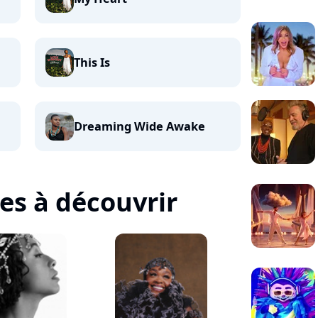
This Is
Dreaming Wide Awake
tes à découvrir