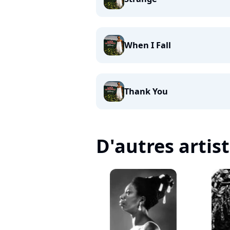
When I Fall
Thank You
D'autres artis