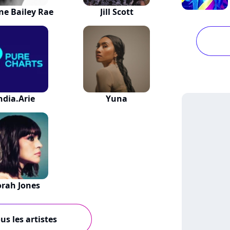
ne Bailey Rae
Jill Scott
ndia.Arie
Yuna
rah Jones
us les artistes