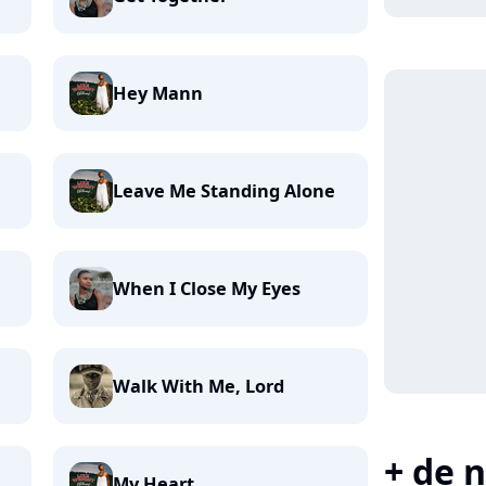
Hey Mann
Leave Me Standing Alone
When I Close My Eyes
Walk With Me, Lord
+ de n
My Heart