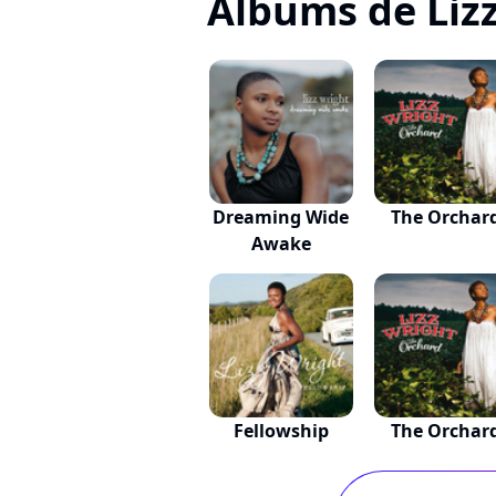
Albums de Liz
Dreaming Wide
The Orchar
Awake
Fellowship
The Orchar