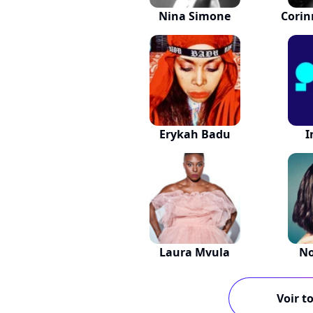
Nina Simone
Corin
Erykah Badu
I
Laura Mvula
No
Voir to