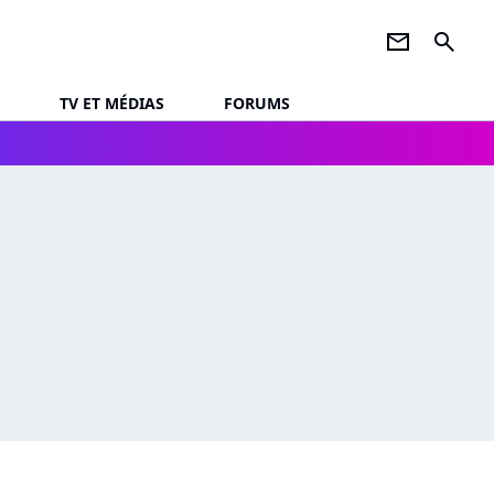
newsletter
search
TV ET MÉDIAS
FORUMS