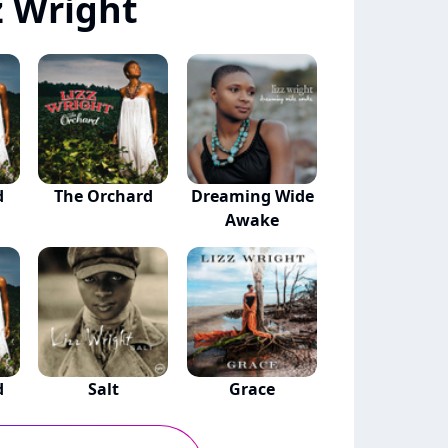
z Wright
d
The Orchard
Dreaming Wide
Awake
d
Salt
Grace