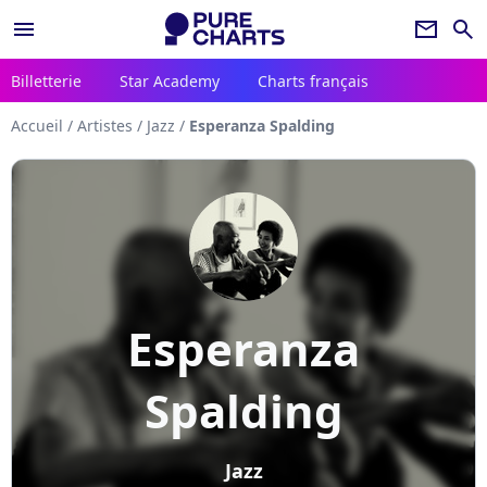
menu
newsletter
search
Billetterie
Star Academy
Charts français
Accueil
/
Artistes
/
Jazz
/
Esperanza Spalding
Esperanza
Spalding
Jazz