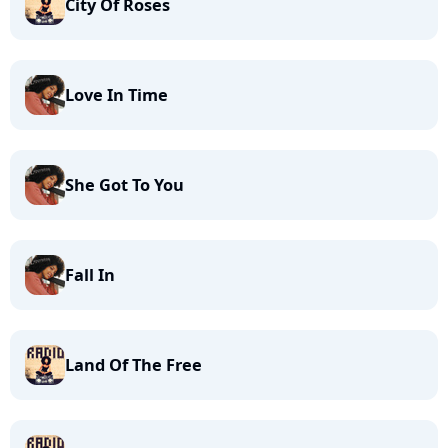
City Of Roses
Love In Time
She Got To You
Fall In
Land Of The Free