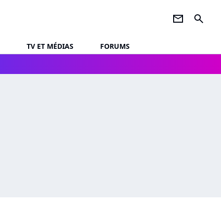
newsletter
search
TV ET MÉDIAS
FORUMS