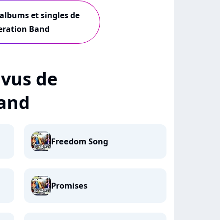
 albums et singles de
eration Band
+ vus de
Band
Freedom Song
Promises