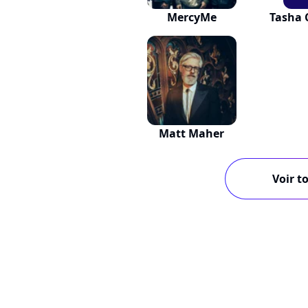
MercyMe
Tasha 
Matt Maher
Voir to