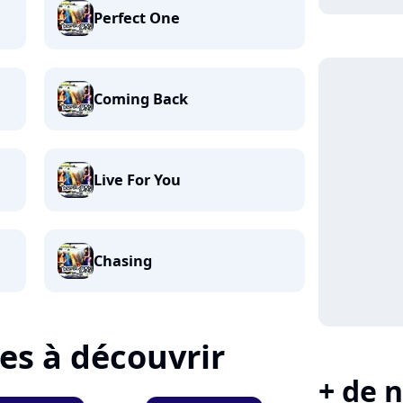
Perfect One
Coming Back
Live For You
Chasing
tes à découvrir
+ de n