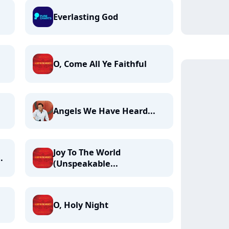
Everlasting God
O, Come All Ye Faithful
Angels We Have Heard...
Joy To The World
.
(Unspeakable...
O, Holy Night