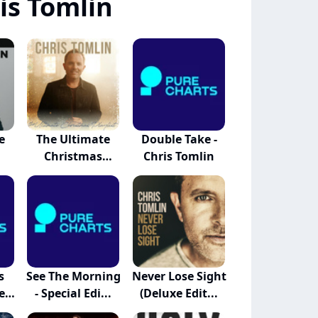
is Tomlin
e
The Ultimate
Double Take -
Christmas
Chris Tomlin
Playlist
s
See The Morning
Never Lose Sight
e
- Special Edi...
(Deluxe Edit...