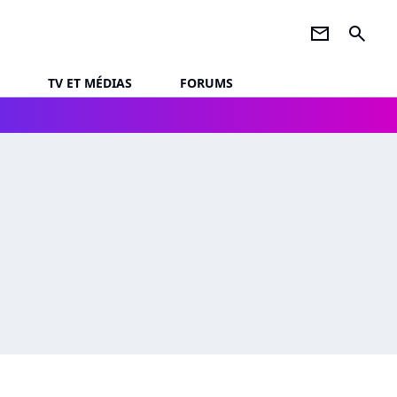
newsletter
search
TV ET MÉDIAS
FORUMS