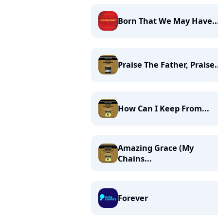
Born That We May Have..
Praise The Father, Praise.
How Can I Keep From...
Amazing Grace (My
Chains...
Forever