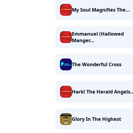
My Soul Magnifies The...
Emmanuel (Hallowed
Manger...
The Wonderful Cross
Hark! The Herald Angels..
Glory In The Highest