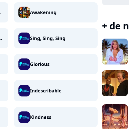
.
Awakening
+ de n
..
Sing, Sing, Sing
Glorious
Indescribable
Kindness