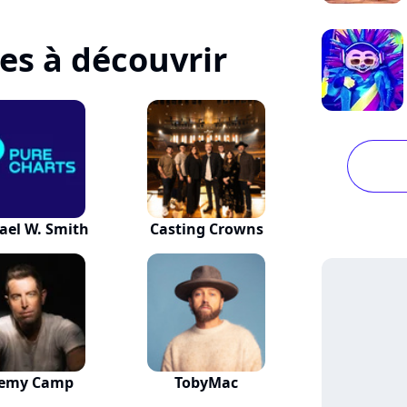
tes à découvrir
ael W. Smith
Casting Crowns
remy Camp
TobyMac