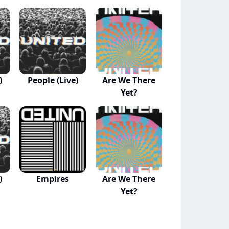
)
People (Live)
Are We There
Yet?
)
Empires
Are We There
Yet?