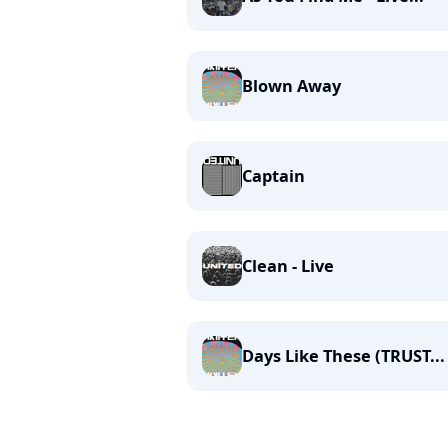
Blown Away
Captain
Clean - Live
Days Like These (TRUST...