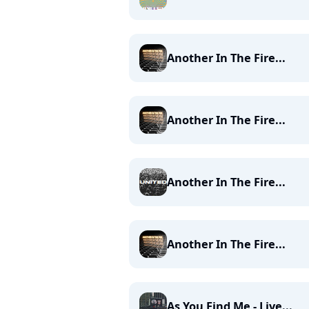
Another In The Fire...
Another In The Fire...
Another In The Fire...
Another In The Fire...
As You Find Me - Live...