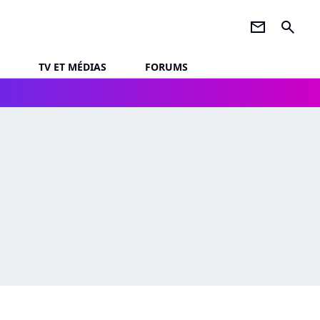
newsletter
search
TV ET MÉDIAS
FORUMS