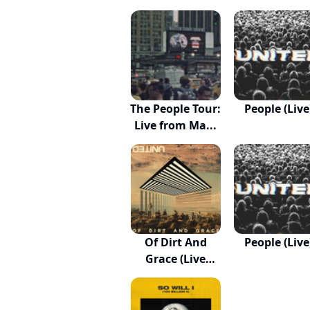
The People Tour:
People (Live
Live from Ma...
Of Dirt And
People (Live
Grace (Live
From...