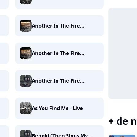
Another In The Fire...
Another In The Fire...
Another In The Fire...
As You Find Me - Live
+ de n
Behold (Then Sings My...