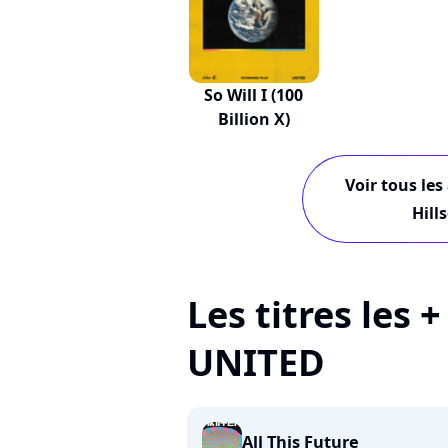
So Will I (100
Billion X)
Voir tous les
Hill
Les titres les 
UNITED
All This Future