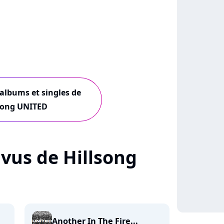
 albums et singles de
song UNITED
+ vus de Hillsong
Another In The Fire...