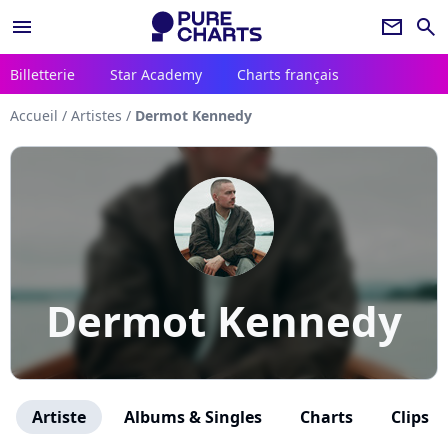
menu
newsletter
search
Billetterie
Star Academy
Charts français
Accueil
/
Artistes
/
Dermot Kennedy
Dermot Kennedy
Artiste
Albums & Singles
Charts
Clips