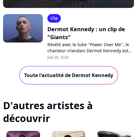
Clip
Dermot Kennedy : un clip de
"Giants"
Révélé avec le tube "Power Over Me", le
chanteur irlandais Dermot Kennedy est
de retour avec son nouveau single
July 26, 2020
"Giants", inspiré par la crise sanitaire...
Toute l'actualité de Dermot Kennedy
D'autres artistes à
découvrir