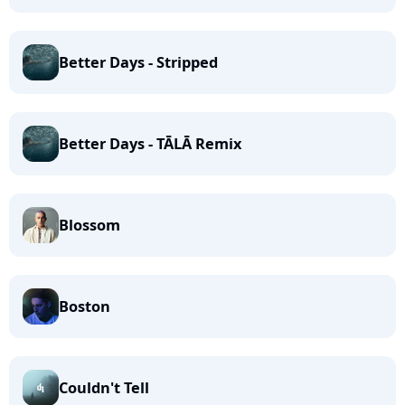
Better Days - Stripped
Better Days - TĀLĀ Remix
Blossom
Boston
Couldn't Tell