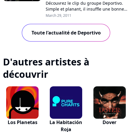
Découvrez le clip du groupe Deportivo.
Simple et planant, il insuffle une bonne
dose d'adrénaline. Il promeut un nouvel
March 29, 2011
album paru le 7 mars : "Ivres...
Toute l'actualité de Deportivo
D'autres artistes à
découvrir
Los Planetas
La Habitación
Dover
Roja