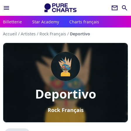
menu
newsletter
search
Billetterie
Star Academy
Charts français
Accueil
/
Artistes
/
Rock Français
/
Deportivo
Deportivo
Rock Français