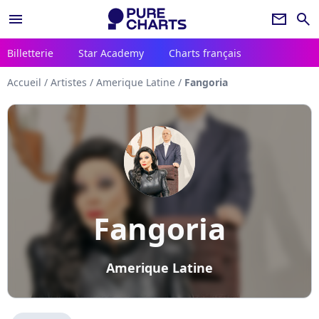
menu
newsletter
search
Billetterie
Star Academy
Charts français
Accueil
/
Artistes
/
Amerique Latine
/
Fangoria
Fangoria
Amerique Latine