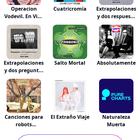
Operacion
Cuatricromía
Extrapolaciones
Vodevil. En Vivo
y dos respues...
En...
Extrapolaciones
Salto Mortal
Absolutamente
y dos pregunt...
Canciones para
El Extraño Viaje
Naturaleza
robots
Muerta
románticos