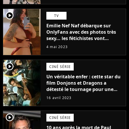
(exclu)
player2
TV
Emilie Nef Naf débarque sur
OnlyFans avec des photos très
sexy... les fétichistes vont
prendre leur pied !
4 mai 2023
player2
CINÉ SÉRIE
Un véritable enfer : cette star du
film Donjons et Dragons a
détesté le tournage pour une
raison très spéciale
16 avril 2023
player2
CINÉ SÉRIE
10 ans après la mort de Paul