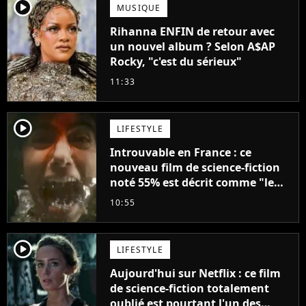
player2
MUSIQUE
Rihanna ENFIN de retour avec
un nouvel album ? Selon A$AP
Rocky, "c'est du sérieux"
11:33
player2
LIFESTYLE
Introuvable en France : ce
nouveau film de science-fiction
noté 55% est décrit comme "le
plus stupide de l'année"
10:55
player2
LIFESTYLE
Aujourd'hui sur Netflix : ce film
de science-fiction totalement
oublié est pourtant l'un des