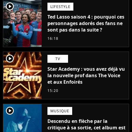
player2
LIFESTYLE
Ted Lasso saison 4 : pourquoi ces
personnages adorés des fans ne
sont pas dans la suite ?
16:18
player2
TV
Star Academy : vous avez déjà vu
la nouvelle prof dans The Voice
et aux Enfoirés
15:20
player2
MUSIQUE
Descendu en flèche par la
critique à sa sortie, cet album est