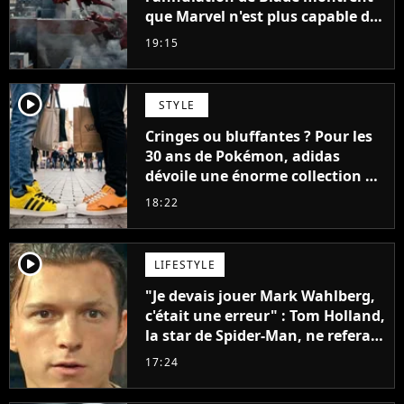
que Marvel n'est plus capable de
faire quoi que ce soit de simple
19:15
player2
STYLE
Cringes ou bluffantes ? Pour les
30 ans de Pokémon, adidas
dévoile une énorme collection de
sneakers et je ne sais pas quoi en
18:22
penser
player2
LIFESTYLE
"Je devais jouer Mark Wahlberg,
c'était une erreur" : Tom Holland,
la star de Spider-Man, ne referait
pas ce blockbuster
17:24