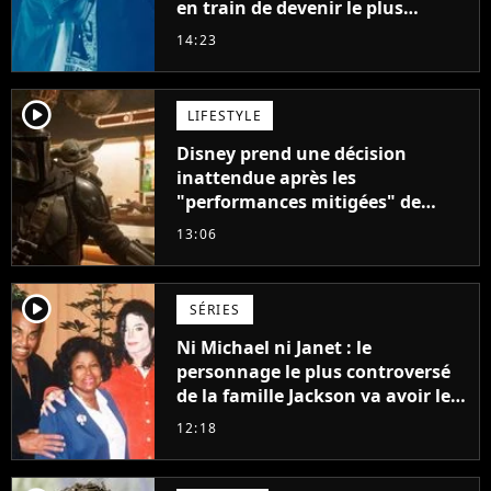
en train de devenir le plus
populaire de son auteur
14:23
player2
LIFESTYLE
Disney prend une décision
inattendue après les
"performances mitigées" de
Vaiana et The Mandalorian &
13:06
Grogu au box-office
player2
SÉRIES
Ni Michael ni Janet : le
personnage le plus controversé
de la famille Jackson va avoir le
droit à sa propre série
12:18