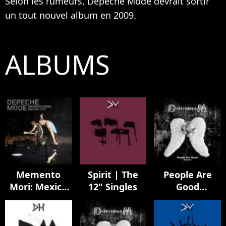
Selon les rumeurs, Depeche Mode devrait sortir
un tout nouvel album en 2009.
ALBUMS
Memento
Spirit | The
People Are
Mori: Mexico
12" Singles
Good
City
(Remixes)