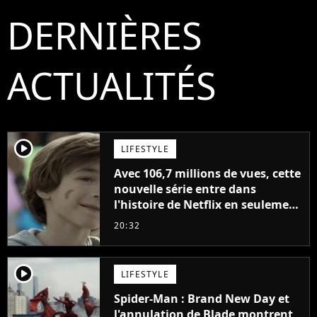
DERNIÈRES
ACTUALITÉS
player2
LIFESTYLE
Avec 106,7 millions de vues, cette
nouvelle série entre dans
l'histoire de Netflix en seulement
48 jours
20:32
player2
LIFESTYLE
Spider-Man : Brand New Day et
l'annulation de Blade montrent