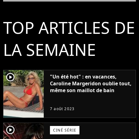
TOP ARTICLES DE
LA SEMAINE
player2
"Un été hot" : en vacances,
Caroline Margeridon oublie tout,
même son maillot de bain
7 août 2023
player2
CINÉ SÉRIE