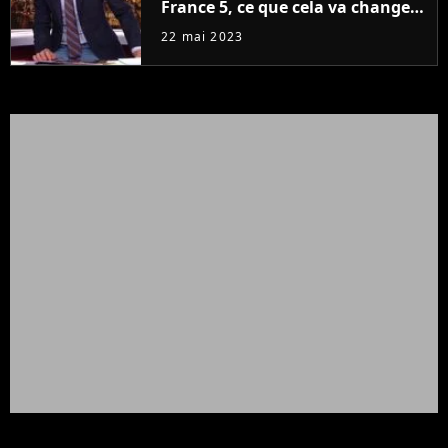
France 5, ce que cela va changer
à la rentrée
22 mai 2023