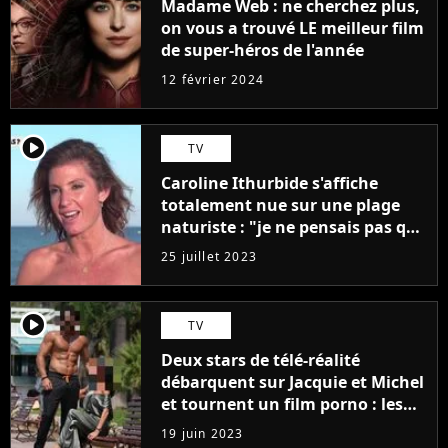
Madame Web : ne cherchez plus,
on vous a trouvé LE meilleur film
de super-héros de l'année
12 février 2024
player2
TV
Caroline Ithurbide s'affiche
totalement nue sur une plage
naturiste : "je ne pensais pas que
j'arriverais à le faire..."
25 juillet 2023
player2
TV
Deux stars de télé-réalité
débarquent sur Jacquie et Michel
et tournent un film porno : les
premières images du tournage
19 juin 2023