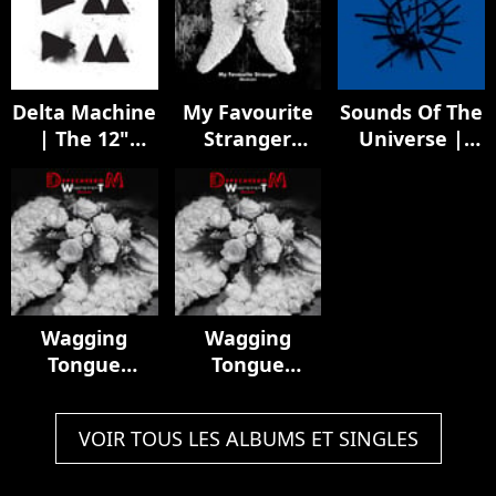
Delta Machine
My Favourite
Sounds Of The
| The 12"
Stranger
Universe |
Singles
(Remixes)
The 12"
Singles
Wagging
Wagging
Tongue
Tongue
(Remixes)
(Remixes)
VOIR TOUS LES ALBUMS ET SINGLES