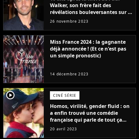
Walker, son frère fait des
révélations bouleversantes sur la
réaction des acteurs de Fast and
26 novembre 2023
Furious
Miss France 2024 : la gagnante
déjà annoncée ! (Et ce n'est pas
un simple pronostic)
14 décembre 2023
player2
CINÉ SÉRIE
Homos, virilité, gender fluid : on
a enfin trouvé une comédie
française qui parle de tout ça
sans être super ringarde
20 avril 2023