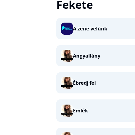
Fekete
A zene velünk
Angyallány
Ébredj fel
Emlék