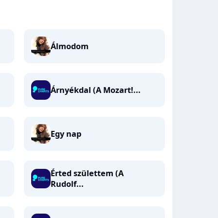
Álmodom
Árnyékdal (A Mozart!...
Egy nap
Érted születtem (A
Rudolf...