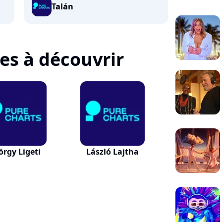
Talán
tes à découvrir
örgy Ligeti
László Lajtha