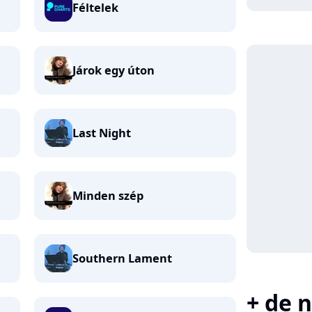
Féltelek
Járok egy úton
Last Night
Minden szép
Southern Lament
+ de n