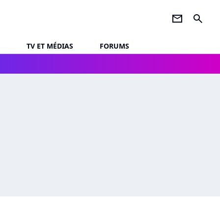
newsletter
search
TV ET MÉDIAS
FORUMS