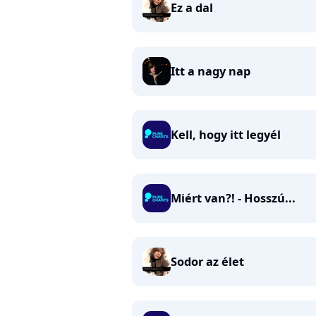
Ez a dal
Itt a nagy nap
Kell, hogy itt legyél
Miért van?! - Hosszú...
Sodor az élet