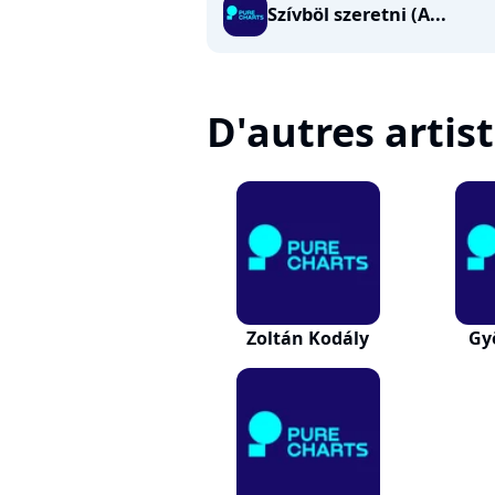
Szívböl szeretni (A...
D'autres artis
Zoltán Kodály
Gy