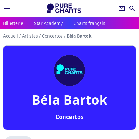
menu
newsletter
search
Billetterie
Star Academy
Charts français
Accueil
/
Artistes
/
Concertos
/
Béla Bartok
Béla Bartok
Concertos