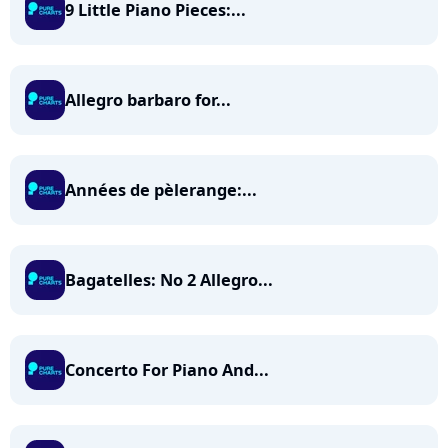
9 Little Piano Pieces:...
Allegro barbaro for...
Années de pèlerange:...
Bagatelles: No 2 Allegro...
Concerto For Piano And...