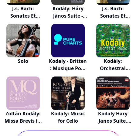
J.s. Bach:
Kodály: Háry
J.s. Bach:
Sonates Et
János Suite -
Sonates Et
Partita...
Da...
Partita...
Solo
Kodaly - Britten
Kodály:
: Musique Po...
Orchestral
Music
Zoltán Kodály:
Kodaly: Music
Kodaly Hary
Missa Brevis (...
for Cello
Janos Suite.
Danc...