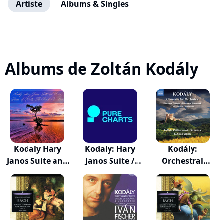
Artiste
Albums & Singles
Albums de Zoltán Kodály
Kodaly Hary
Kodaly: Hary
Kodály:
Janos Suite and
Janos Suite /
Orchestral
A...
Da...
Works