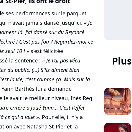
 St-Pier
, ils ont le droit"
 de ses performances sur le parquet
qui n'avait jamais dansé jusqu'ici. «
Je
moment-là. J'ai dansé sur du Beyoncé
 déchiré ! C'est pas fou ? Regardez-moi ce
e seul 10 !
» s'est félicitée
Plus
issé la sentence : «
Je l'ai pas vécu
es du public. (...) S'ils aiment bien
C'est la vie, c'est comme ça. Mais sur la
 Yann Barthès lui a demandé
elle avait le meilleur niveau, Inès Reg
re critère a joué Yann... C'est l'effet
là ce qui a joué
». Pour elle, il n'y a
ation avec Natasha St-Pier et la