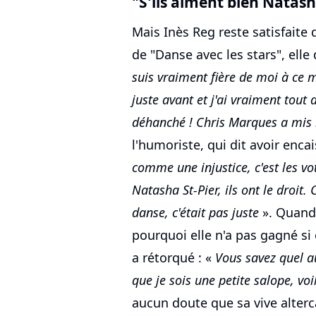
"S'ils aiment bien
Natasha
Mais Inès Reg reste satisfaite
de "Danse avec les stars", elle 
suis vraiment fière de moi à ce 
juste avant et j'ai vraiment tout
déhanché ! Chris Marques a mis l
l'humoriste, qui dit avoir enca
comme une injustice, c'est les vot
Natasha St-Pier, ils ont le droit. 
danse, c'était pas juste
». Quand
pourquoi elle n'a pas gagné si 
a rétorqué : «
Vous savez quel aut
que je sois une petite salope, voi
aucun doute que sa vive alterc