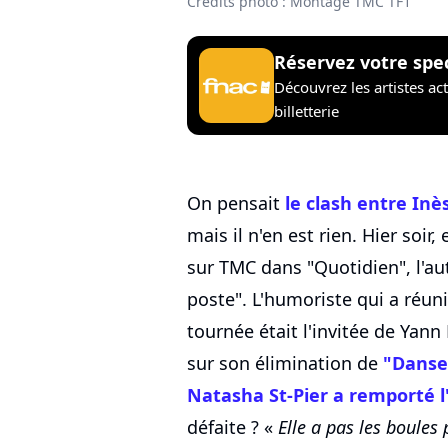
Crédits photo : Montage TMC TF1
Réservez votre spe
Découvrez les artistes ac
billetterie
On pensait
le clash entre Inè
mais il n'en est rien. Hier soir,
sur TMC dans "Quotidien", l'a
poste". L'humoriste qui a réun
tournée était l'invitée de Yann 
sur son élimination de
"Danse 
Natasha St-Pier a remporté l
défaite ? «
Elle a pas les boules 