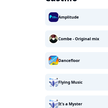
Amplitude
Combe - Original mix
Dancefloor
Flying Music
It's a Myster