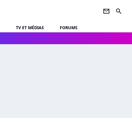
newsletter
search
TV ET MÉDIAS
FORUMS