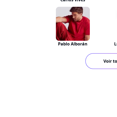
Pablo Alborán
L
Voir to