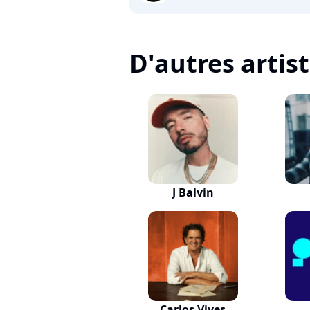
D'autres artis
J Balvin
Carlos Vives