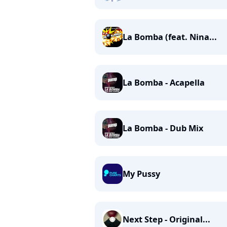
La Bomba (feat. Nina...
La Bomba - Acapella
La Bomba - Dub Mix
My Pussy
Next Step - Original...