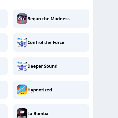
Began the Madness
Control the Force
Deeper Sound
Hypnotized
La Bomba