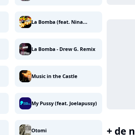
La Bomba (feat. Nina...
La Bomba - Drew G. Remix
Music in the Castle
My Pussy (feat. Joelapussy)
+ de n
Otomi