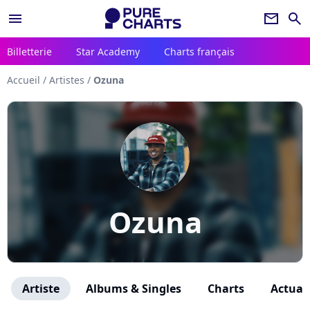
menu
newsletter
search
Billetterie
Star Academy
Charts français
Accueil
/
Artistes
/
Ozuna
Ozuna
Artiste
Albums & Singles
Charts
Actuali