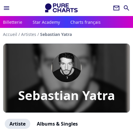
menu
newsletter
search
Billetterie
Star Academy
Charts français
Accueil
/
Artistes
/
Sebastian Yatra
Sebastian Yatra
Artiste
Albums & Singles