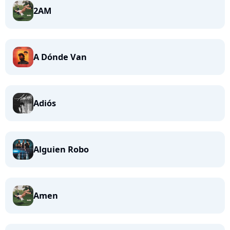
2AM
A Dónde Van
Adiós
Alguien Robo
Amen