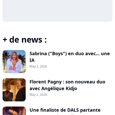
+ de news :
Sabrina ("Boys") en duo avec... une
IA
May 2, 2026
Florent Pagny : son nouveau duo
avec Angélique Kidjo
May 2, 2026
Une finaliste de DALS partante