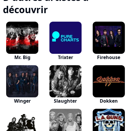
découvrir
Mr. Big
Trixter
Firehouse
Winger
Slaughter
Dokken