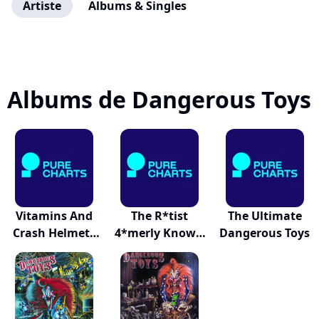
Artiste
Albums & Singles
Albums de Dangerous Toys
Vitamins And
The R*tist
The Ultimate
Crash Helmets
4*merly Known
Dangerous Toys
To...
As D...