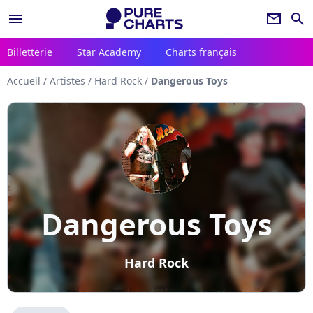
menu
newsletter
search
Billetterie
Star Academy
Charts français
Accueil
/
Artistes
/
Hard Rock
/
Dangerous Toys
Dangerous Toys
Hard Rock