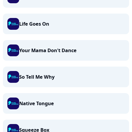
Life Goes On
Your Mama Don't Dance
So Tell Me Why
Native Tongue
Squeeze Box