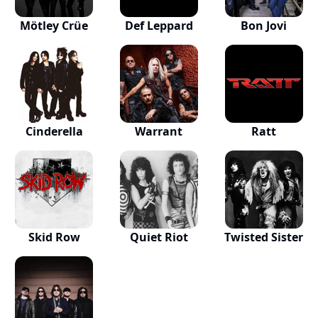
Mötley Crüe
Def Leppard
Bon Jovi
Cinderella
Warrant
Ratt
Skid Row
Quiet Riot
Twisted Sister