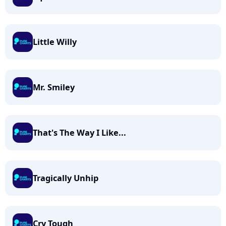
Little Willy
Mr. Smiley
That's The Way I Like...
Tragically Unhip
Cry Tough