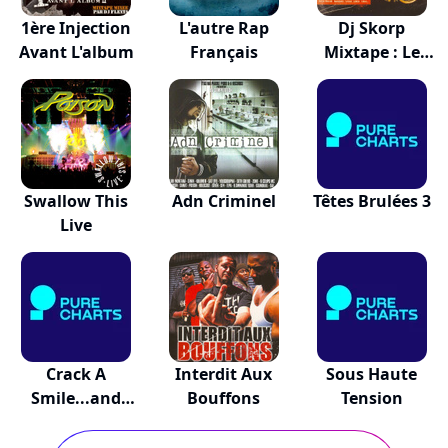
1ère Injection
L'autre Rap
Dj Skorp
Avant L'album
Français
Mixtape : Le
Prelude
Swallow This
Adn Criminel
Têtes Brulées 3
Live
Crack A
Interdit Aux
Sous Haute
Smile...and
Bouffons
Tension
More!