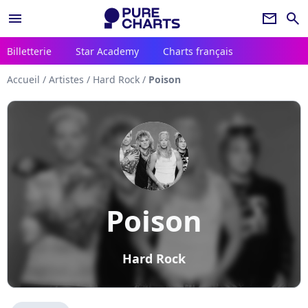
menu
newsletter
search
Billetterie
Star Academy
Charts français
Accueil
/
Artistes
/
Hard Rock
/
Poison
Poison
Hard Rock