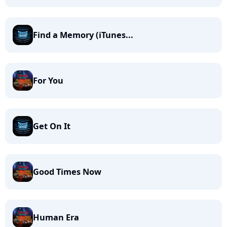
Find a Memory (iTunes...
For You
Get On It
Good Times Now
Human Era