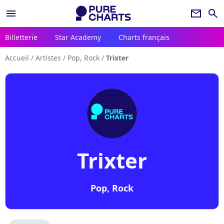
menu
newsletter
search
Billetterie
Star Academy
Charts français
Accueil
/
Artistes
/
Pop, Rock
/
Trixter
Trixter
Pop, Rock