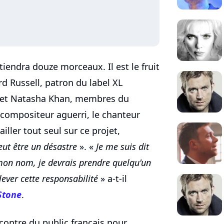
iendra douze morceaux. Il est le fruit
rd Russell, patron du label XL
o et Natasha Khan, membres du
-compositeur aguerri, le chanteur
iller tout seul sur ce projet,
ut être un désastre
». «
Je me suis dit
 mon nom, je devrais prendre quelqu'un
lever cette responsabilité
» a-t-il
Stone
.
contre du public français pour