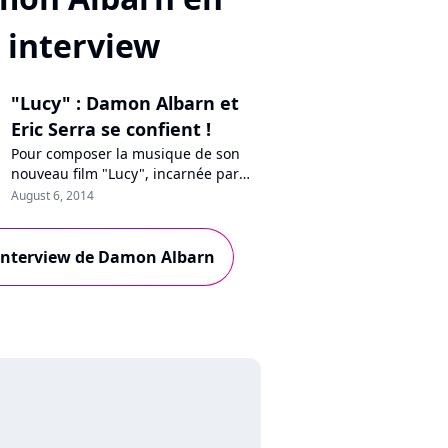
interview
"Lucy" : Damon Albarn et
Eric Serra se confient !
Pour composer la musique de son
nouveau film "Lucy", incarnée par
Scarlett Johansson, Luc Besson a vu
August 6, 2014
les choses en grand. Aux
commandes de la bande originale
de ce thriller en salles aujourd'hui ?
l'interview de Damon Albarn
Eric Serra, le célèbre compositeur
français, et Damon Albarn, le génie
britannique et papa de Blur et
Gorilla...