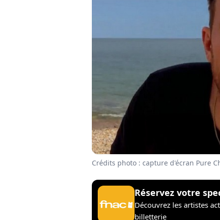
Crédits photo : capture d'écran Pure C
Réservez votre spe
Découvrez les artistes ac
billetterie