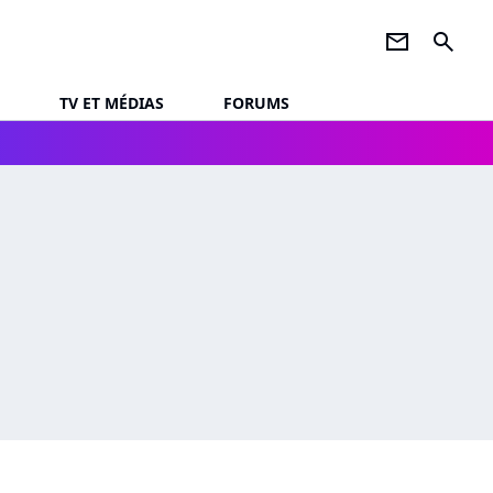
newsletter
search
TV ET MÉDIAS
FORUMS