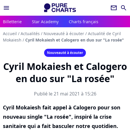
menu
newsletter
search
Billetterie
Star Academy
Charts français
Accueil
/
Actualités
/
Nouveauté à écouter
/
Actualité de Cyril
Mokaiesh
/
Cyril Mokaiesh et Calogero en duo sur "La rosée"
Nouveauté à écouter
Cyril Mokaiesh et Calogero
en duo sur "La rosée"
Publié le 21 mai 2021 à 15:26
Cyril Mokaiesh fait appel à Calogero pour son
nouveau single "La rosée", inspiré la crise
sanitaire qui a fait basculer notre quotidien.