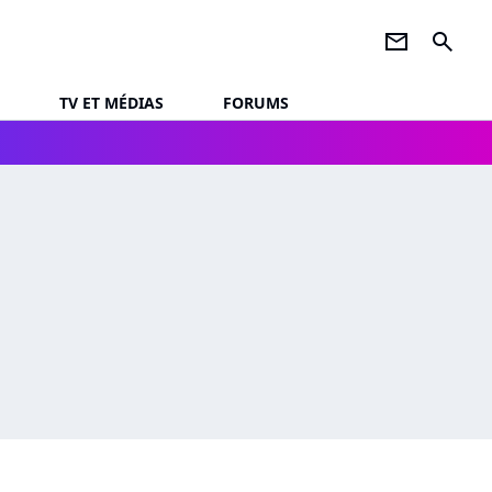
newsletter
search
TV ET MÉDIAS
FORUMS