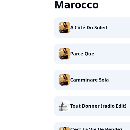
Marocco
A Côté Du Soleil
Parce Que
Camminare Sola
Tout Donner (radio Edit)
C'est La Vie (le Rendez-