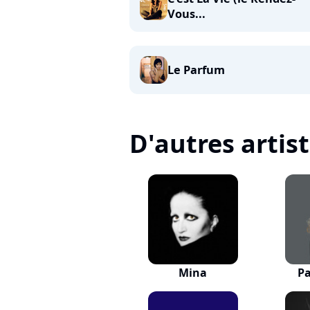
Vous...
Le Parfum
D'autres artis
Mina
Pa