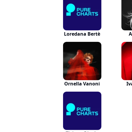
Loredana Bertè
A
Ornella Vanoni
Iv