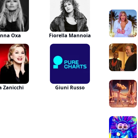
nna Oxa
Fiorella Mannoia
a Zanicchi
Giuni Russo