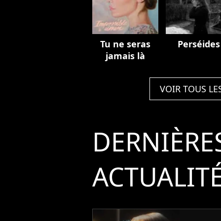
Tu ne seras
Perséides
jamais là
VOIR TOUS LE
DERNIÈRE
ACTUALIT