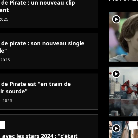
de Pirate : un nouveau clip
ant
player2
 2025
 de pirate : son nouveau single
le"
 2025
player2
de Pirate est "en train de
ir sourde"
er 2025
player2
avec les stars 2024 : "c'était