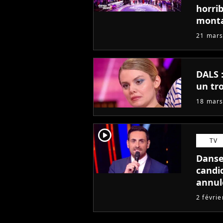
horrib
monta
candi
21 mars
DALS :
un tr
18 mars
player2
TV
Danse 
candid
annul
2 févri