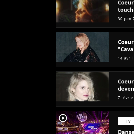
Coeur 
touch
30 juin
Coeur
"Cava
14 avril
Coeur 
deven
7 févri
player2
TV
Danse 