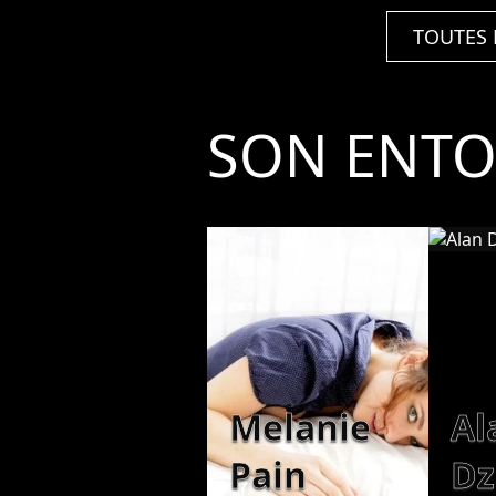
TOUTES 
SON ENT
Melanie
Al
Pain
Dz