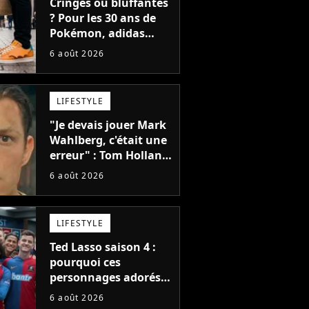
Cringes ou bluffantes
? Pour les 30 ans de
Pokémon, adidas
dévoile une énorme
6 août 2026
collection de sneakers
et je ne sais pas quoi
en penser
LIFESTYLE
"Je devais jouer Mark
Wahlberg, c'était une
erreur" : Tom Holland,
la star de Spider-Man,
6 août 2026
ne referait pas ce
blockbuster
LIFESTYLE
Ted Lasso saison 4 :
pourquoi ces
personnages adorés
des fans ne sont pas
6 août 2026
dans la suite ?