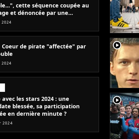
le...", cette séquence coupée au
ge et dénoncée par une
date
 2024
player2
 Coeur de pirate "affectée" par
ouble
 2024
player2
avec les stars 2024 : une
ate blessée, sa participation
ée en dernière minute ?
er 2024