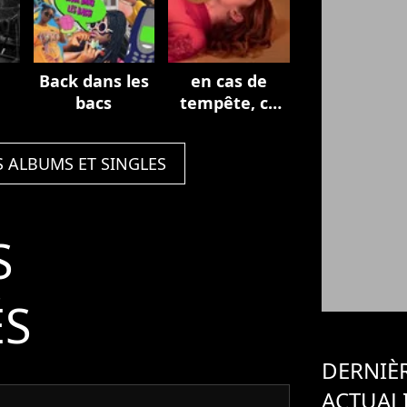
Back dans les
en cas de
bacs
tempête, ce
jardin sera
fermé.
S ALBUMS ET SINGLES
S
ÉS
DERNIÈ
ACTUAL