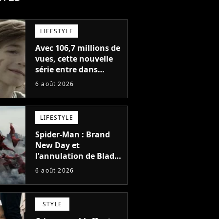
LIFESTYLE
Avec 106,7 millions de
vues, cette nouvelle
série entre dans
l'histoire de Netflix en
6 août 2026
seulement 48 jours
LIFESTYLE
Spider-Man : Brand
New Day et
l'annulation de Blade
montrent que Marvel
6 août 2026
n'est plus capable de
faire quoi que ce soit
de simple
STYLE