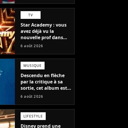
TV
Star Academy : vous
avez déjà vu la
nouvelle prof dans
The Voice et aux
6 août 2026
Enfoirés
MUSIQUE
Descendu en flèche
par la critique à sa
sortie, cet album est
en train de devenir le
6 août 2026
plus populaire de son
auteur
LIFESTYLE
Disney prend une