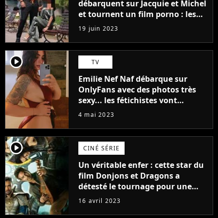
débarquent sur Jacquie et Michel
et tournent un film porno : les
premières images du tournage
19 juin 2023
(exclu)
player2
TV
Emilie Nef Naf débarque sur
OnlyFans avec des photos très
sexy... les fétichistes vont
prendre leur pied !
4 mai 2023
player2
CINÉ SÉRIE
Un véritable enfer : cette star du
film Donjons et Dragons a
détesté le tournage pour une
raison très spéciale
16 avril 2023