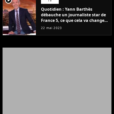
player2
TV
Quotidien : Yann Barthès
débauche un journaliste star de
France 5, ce que cela va changer
à la rentrée
22 mai 2023