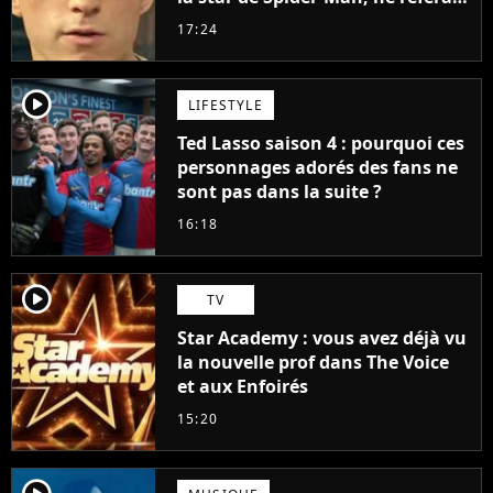
pas ce blockbuster
17:24
player2
LIFESTYLE
Ted Lasso saison 4 : pourquoi ces
personnages adorés des fans ne
sont pas dans la suite ?
16:18
player2
TV
Star Academy : vous avez déjà vu
la nouvelle prof dans The Voice
et aux Enfoirés
15:20