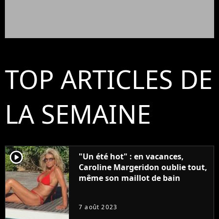
TOP ARTICLES DE
LA SEMAINE
player2
"Un été hot" : en vacances,
Caroline Margeridon oublie tout,
même son maillot de bain
7 août 2023