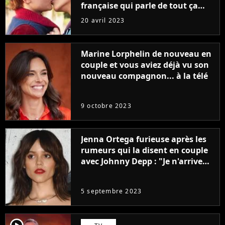
française qui parle de tout ça
sans être super ringarde
20 avril 2023
Marine Lorphelin de nouveau en
couple et vous aviez déjà vu son
nouveau compagnon... à la télé
9 octobre 2023
Jenna Ortega furieuse après les
rumeurs qui la disent en couple
avec Johnny Depp : "Je n'arrive
même pas..."
5 septembre 2023