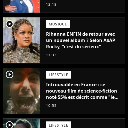
droit à sa propre série
12:18
player2
MUSIQUE
Rihanna ENFIN de retour avec
un nouvel album ? Selon A$AP
Rocky, "c'est du sérieux"
11:33
player2
LIFESTYLE
Introuvable en France : ce
nouveau film de science-fiction
noté 55% est décrit comme "le
plus stupide de l'année"
10:55
player2
LIFESTYLE