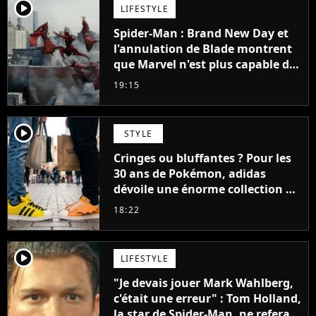
player2
LIFESTYLE
Spider-Man : Brand New Day et
l'annulation de Blade montrent
que Marvel n'est plus capable de
faire quoi que ce soit de simple
19:15
player2
STYLE
Cringes ou bluffantes ? Pour les
30 ans de Pokémon, adidas
dévoile une énorme collection de
sneakers et je ne sais pas quoi en
18:22
penser
player2
LIFESTYLE
"Je devais jouer Mark Wahlberg,
c'était une erreur" : Tom Holland,
la star de Spider-Man, ne referait