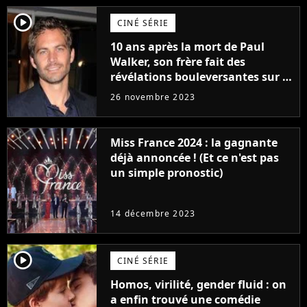
player2
CINÉ SÉRIE
10 ans après la mort de Paul
Walker, son frère fait des
révélations bouleversantes sur la
réaction des acteurs de Fast and
26 novembre 2023
Furious
Miss France 2024 : la gagnante
déjà annoncée ! (Et ce n'est pas
un simple pronostic)
14 décembre 2023
player2
CINÉ SÉRIE
Homos, virilité, gender fluid : on
a enfin trouvé une comédie