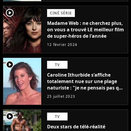
player2
CINÉ SÉRIE
Madame Web : ne cherchez plus,
on vous a trouvé LE meilleur film
de super-héros de l'année
12 février 2024
player2
TV
Caroline Ithurbide s'affiche
totalement nue sur une plage
naturiste : "je ne pensais pas que
j'arriverais à le faire..."
25 juillet 2023
player2
TV
Deux stars de télé-réalité