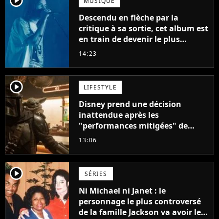
player2
MUSIQUE
Descendu en flèche par la
critique à sa sortie, cet album est
en train de devenir le plus
populaire de son auteur
14:23
player2
LIFESTYLE
Disney prend une décision
inattendue après les
"performances mitigées" de
Vaiana et The Mandalorian &
13:06
Grogu au box-office
player2
SÉRIES
Ni Michael ni Janet : le
personnage le plus controversé
de la famille Jackson va avoir le