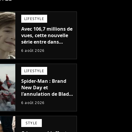
LIFESTYLE
Avec 106,7 millions de
vues, cette nouvelle
série entre dans
l'histoire de Netflix en
6 août 2026
seulement 48 jours
LIFESTYLE
Spider-Man : Brand
New Day et
l'annulation de Blade
montrent que Marvel
6 août 2026
n'est plus capable de
faire quoi que ce soit
de simple
STYLE