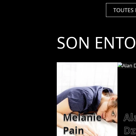
TOUTES 
SON ENT
Melanie
Al
Pain
Dz