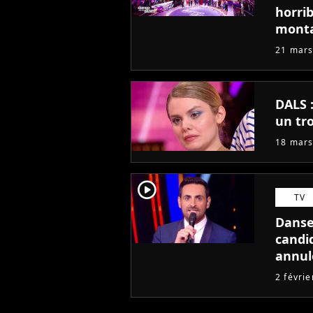
horrib
monta
candi
21 mars
DALS :
un tr
18 mars
player2
TV
Danse 
candid
annul
2 févri