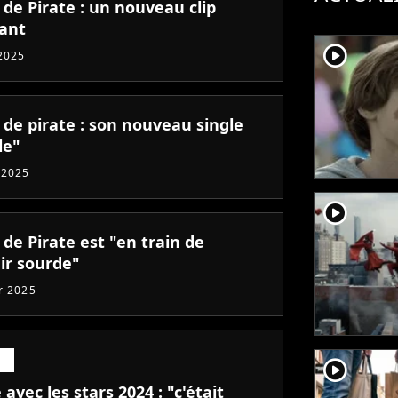
de Pirate : un nouveau clip
ant
player2
 2025
 de pirate : son nouveau single
le"
 2025
player2
de Pirate est "en train de
ir sourde"
er 2025
player2
avec les stars 2024 : "c'était