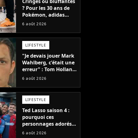
Cringes ou bluffantes
? Pour les 30 ans de
Pokémon, adidas
dévoile une énorme
6 août 2026
collection de sneakers
et je ne sais pas quoi
en penser
LIFESTYLE
"Je devais jouer Mark
Wahlberg, c'était une
erreur" : Tom Holland,
la star de Spider-Man,
6 août 2026
ne referait pas ce
blockbuster
LIFESTYLE
Ted Lasso saison 4 :
pourquoi ces
personnages adorés
des fans ne sont pas
6 août 2026
dans la suite ?