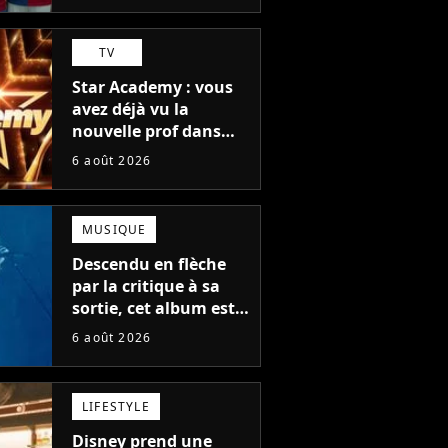
TV
Star Academy : vous
avez déjà vu la
nouvelle prof dans
The Voice et aux
6 août 2026
Enfoirés
MUSIQUE
Descendu en flèche
par la critique à sa
sortie, cet album est
en train de devenir le
6 août 2026
plus populaire de son
auteur
LIFESTYLE
Disney prend une