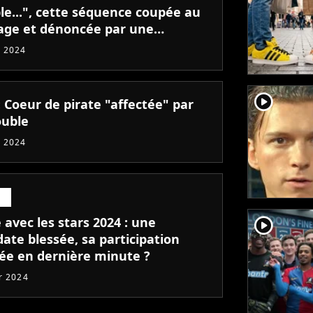
le...", cette séquence coupée au
ge et dénoncée par une
date
 2024
player2
 Coeur de pirate "affectée" par
ouble
 2024
player2
avec les stars 2024 : une
ate blessée, sa participation
ée en dernière minute ?
er 2024