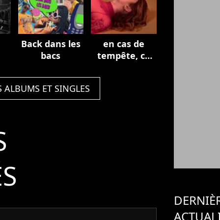
Back dans les
en cas de
bacs
tempête, ce
jardin sera
fermé.
S ALBUMS ET SINGLES
S
ÉS
DERNIÈ
ACTUAL