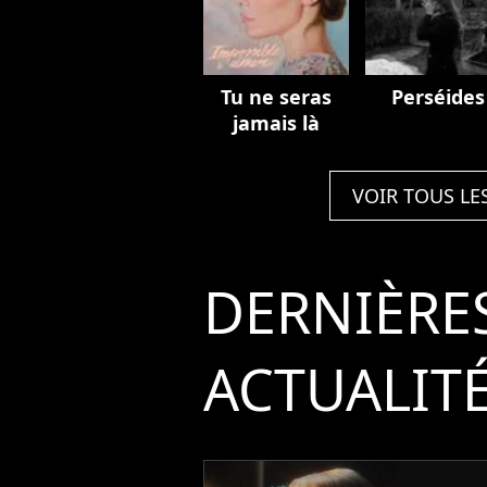
Tu ne seras
Perséides
jamais là
VOIR TOUS LE
DERNIÈRE
ACTUALIT