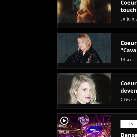
Coeur 
touch
30 juin
Coeur
"Cava
14 avril
Coeur 
deven
7 févri
player2
TV
Danse 