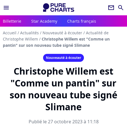
menu
newsletter
search
Billetterie
Star Academy
Charts français
Accueil
/
Actualités
/
Nouveauté à écouter
/
Actualité de
Christophe Willem
/
Christophe Willem est "Comme un
pantin" sur son nouveau tube signé Slimane
Nouveauté à écouter
Christophe Willem est
"Comme un pantin" sur
son nouveau tube signé
Slimane
Publié le 27 octobre 2023 à 11:18