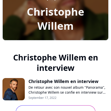
Christophe
Willem
Christophe Willem en
interview
Christophe Willem en interview
De retour avec son nouvel album "Panorama",
Christophe Willem se confie en interview sur
Purecharts. Le chanteur se livre en toute
September 17, 2022
intimité sur ses textes plus directs, sa thérapie
pour se libérer du regard des autres, le