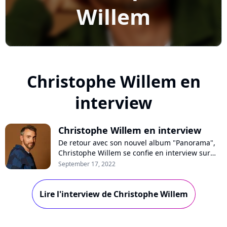
Willem
Christophe Willem en
interview
Christophe Willem en interview
De retour avec son nouvel album "Panorama",
Christophe Willem se confie en interview sur
Purecharts. Le chanteur se livre en toute
September 17, 2022
intimité sur ses textes plus directs, sa thérapie
pour se libérer du regard des autres, le
Lire l'interview de Christophe Willem
harcèlement subi à l'école, sa sexualité ou
encore ses parents.