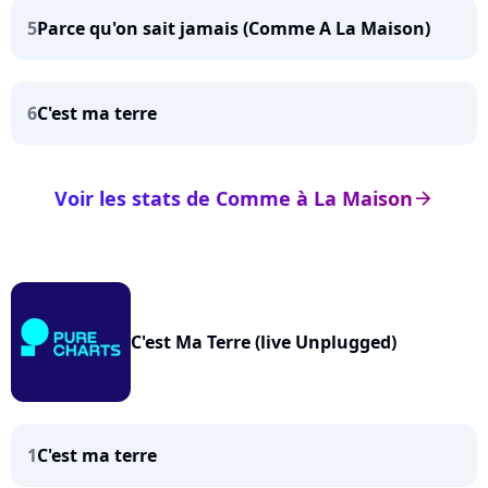
5
Parce qu'on sait jamais (Comme A La Maison)
6
C'est ma terre
Voir les stats de Comme à La Maison
arrow_right
C'est Ma Terre (live Unplugged)
1
C'est ma terre