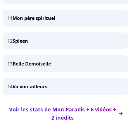
11
Mon père spirituel
12
Spleen
13
Belle Demoiselle
14
Va voir ailleurs
Voir les stats de Mon Paradis + 6 vidéos +
arrow_right
2 inédits