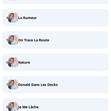
4
La Rumeur
5
On Trace La Route
6
Nature
7
Donald Dans Les Docks
8
Je Me Lâche