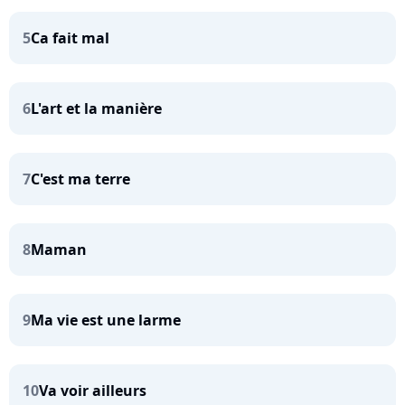
5
Ca fait mal
6
L'art et la manière
7
C'est ma terre
8
Maman
9
Ma vie est une larme
10
Va voir ailleurs