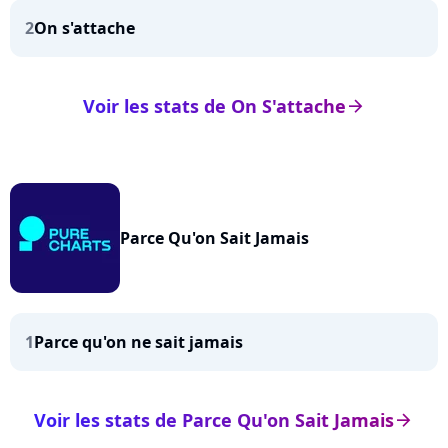
2
On s'attache
Voir les stats de On S'attache
arrow_right
Parce Qu'on Sait Jamais
1
Parce qu'on ne sait jamais
Voir les stats de Parce Qu'on Sait Jamais
arrow_right