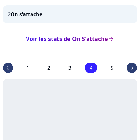
2
On s'attache
Voir les stats de On S'attache
arrow_right
1
2
3
4
5
arrow_left
arrow_right