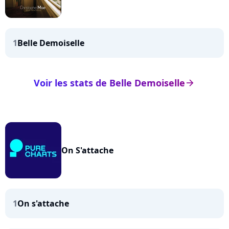
1
Belle Demoiselle
Voir les stats de Belle Demoiselle
arrow_right
On S'attache
1
On s'attache