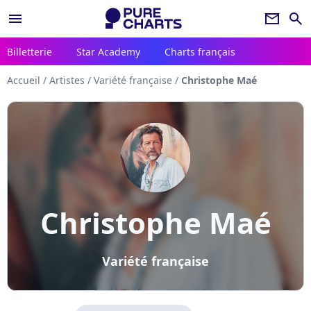
menu
newsletter
search
Billetterie
Star Academy
Charts français
Accueil
/
Artistes
/
Variété française
/
Christophe Maé
Christophe Maé
Variété française