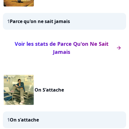
1
Parce qu'on ne sait jamais
Voir les stats de Parce Qu'on Ne Sait
arrow_right
Jamais
On S'attache
1
On s'attache