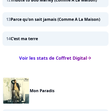
12
Tribute to Bob Marley (Comme A La Maison)
13
Parce qu'on sait jamais (Comme A La Maison)
14
C'est ma terre
Voir les stats de Coffret Digital
arrow_right
Mon Paradis