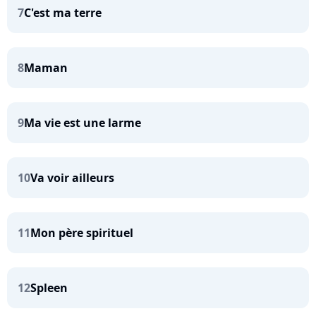
7
C'est ma terre
8
Maman
9
Ma vie est une larme
10
Va voir ailleurs
11
Mon père spirituel
12
Spleen