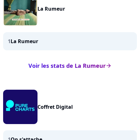
La Rumeur
1
La Rumeur
Voir les stats de La Rumeur
arrow_right
Coffret Digital
1
On s'attache