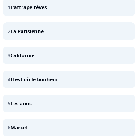
1
L'attrape-rêves
2
La Parisienne
3
Californie
4
Il est où le bonheur
5
Les amis
6
Marcel