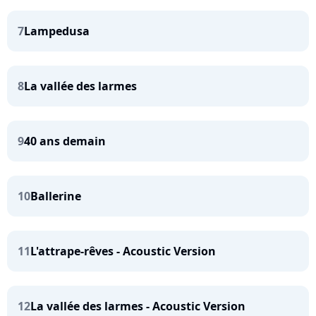
7
Lampedusa
8
La vallée des larmes
9
40 ans demain
10
Ballerine
11
L'attrape-rêves - Acoustic Version
12
La vallée des larmes - Acoustic Version