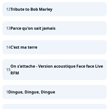
12
Tribute to Bob Marley
13
Parce qu'on sait jamais
14
C'est ma terre
On s'attache - Version acoustique Face face Live
15
RFM
1
Dingue, Dingue, Dingue