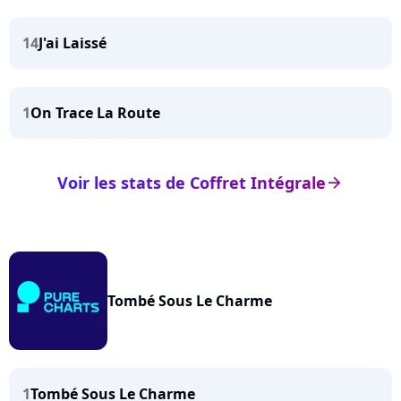
14
J'ai Laissé
1
On Trace La Route
Voir les stats de Coffret Intégrale
arrow_right
Tombé Sous Le Charme
1
Tombé Sous Le Charme