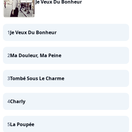
Je Veux Du Bonheur
1
Je Veux Du Bonheur
2
Ma Douleur, Ma Peine
3
Tombé Sous Le Charme
4
Charly
5
La Poupée