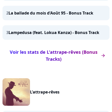
2
La ballade du mois d'Août 95 - Bonus Track
3
Lampedusa (feat. Lokua Kanza) - Bonus Track
Voir les stats de L'attrape-rêves (Bonus
arrow_right
Tracks)
L'attrape-rêves