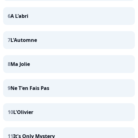
6
A L'abri
7
L'Automne
8
Ma Jolie
9
Ne T'en Fais Pas
10
L'Olivier
11
It's Only Mystery