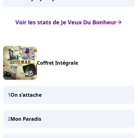
Voir les stats de Je Veux Du Bonheur
arrow_right
Coffret Intégrale
1
On s'attache
2
Mon Paradis