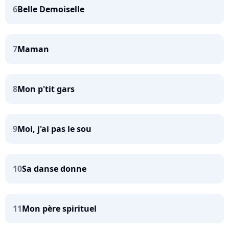
6
Belle Demoiselle
7
Maman
8
Mon p'tit gars
9
Moi, j'ai pas le sou
10
Sa danse donne
11
Mon père spirituel