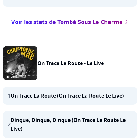
Voir les stats de Tombé Sous Le Charme
arrow_right
On Trace La Route - Le Live
1
On Trace La Route (On Trace La Route Le Live)
Dingue, Dingue, Dingue (On Trace La Route Le
2
Live)