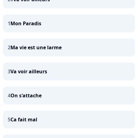
1
Mon Paradis
2
Ma vie est une larme
3
Va voir ailleurs
4
On s'attache
5
Ca fait mal