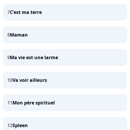
7
C'est ma terre
8
Maman
9
Ma vie est une larme
10
Va voir ailleurs
11
Mon père spirituel
12
Spleen