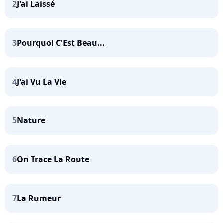
2
J'ai Laissé
3
Pourquoi C'Est Beau...
4
J'ai Vu La Vie
5
Nature
6
On Trace La Route
7
La Rumeur