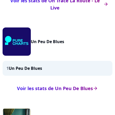
Voir les stats de On Trace La Route - Le
arrow_right
Live
Un Peu De Blues
1
Un Peu De Blues
Voir les stats de Un Peu De Blues
arrow_right