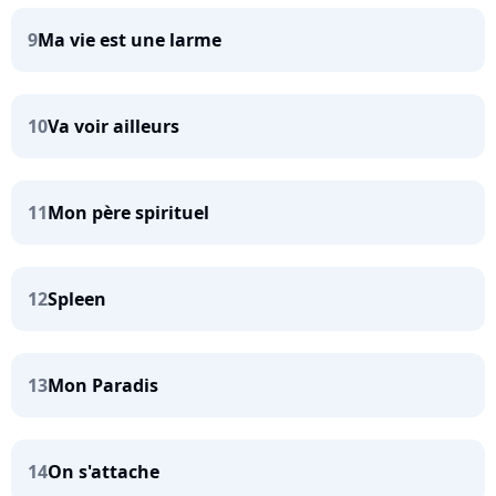
9
Ma vie est une larme
10
Va voir ailleurs
11
Mon père spirituel
12
Spleen
13
Mon Paradis
14
On s'attache