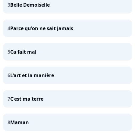
3
Belle Demoiselle
4
Parce qu'on ne sait jamais
5
Ca fait mal
6
L'art et la manière
7
C'est ma terre
8
Maman