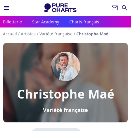
menu
newsletter
search
Billetterie
Star Academy
Charts français
Accueil
/
Artistes
/
Variété française
/
Christophe Maé
Christophe Maé
Variété française