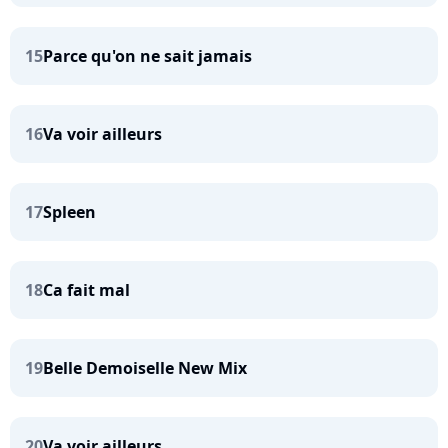
15
Parce qu'on ne sait jamais
16
Va voir ailleurs
17
Spleen
18
Ca fait mal
19
Belle Demoiselle New Mix
20
Va voir ailleurs