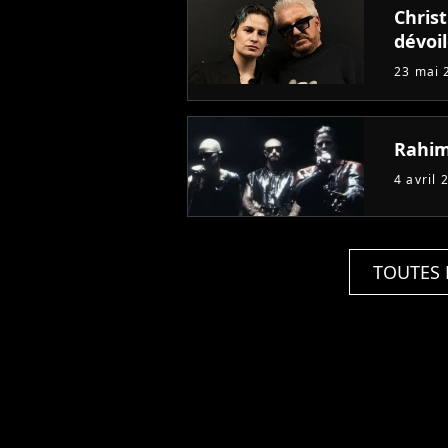
Chris
dévoi
23 mai 
Rahim
4 avril 
TOUTES 