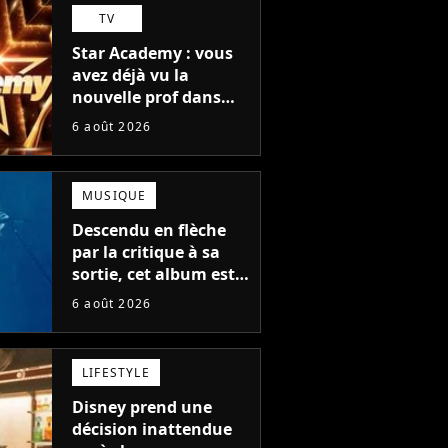
TV
Star Academy : vous
avez déjà vu la
nouvelle prof dans
The Voice et aux
6 août 2026
Enfoirés
MUSIQUE
Descendu en flèche
par la critique à sa
sortie, cet album est
en train de devenir le
6 août 2026
plus populaire de son
auteur
LIFESTYLE
Disney prend une
décision inattendue