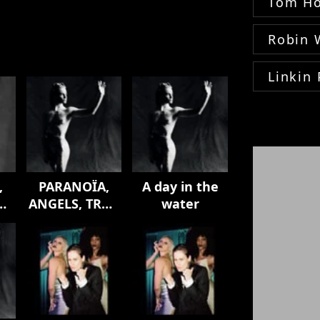
Tom Ho
Robin 
Linkin 
,
PARANOÏA,
A day in the
UE
ANGELS, TRUE
water
LOVE