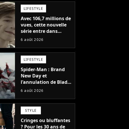
LIFESTYLE
Avec 106,7 millions de
vues, cette nouvelle
série entre dans
l'histoire de Netflix en
6 août 2026
seulement 48 jours
LIFESTYLE
Spider-Man : Brand
New Day et
l'annulation de Blade
montrent que Marvel
6 août 2026
n'est plus capable de
faire quoi que ce soit
de simple
STYLE
Cringes ou bluffantes
? Pour les 30 ans de