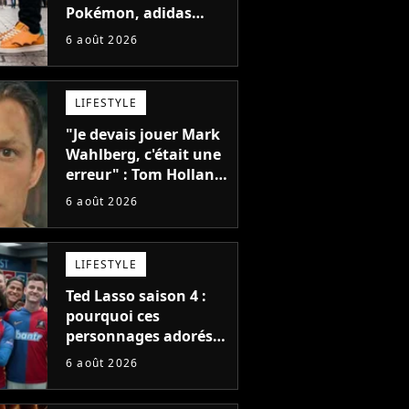
Pokémon, adidas
dévoile une énorme
6 août 2026
collection de sneakers
et je ne sais pas quoi
en penser
LIFESTYLE
"Je devais jouer Mark
Wahlberg, c'était une
erreur" : Tom Holland,
la star de Spider-Man,
6 août 2026
ne referait pas ce
blockbuster
LIFESTYLE
Ted Lasso saison 4 :
pourquoi ces
personnages adorés
des fans ne sont pas
6 août 2026
dans la suite ?