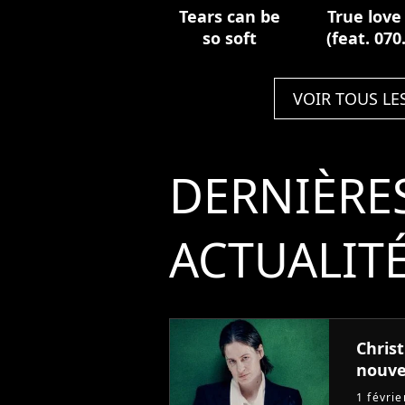
Tears can be
True love
so soft
(feat. 070
Shake)
VOIR TOUS LE
DERNIÈRE
ACTUALIT
Chris
nouve
1 févri