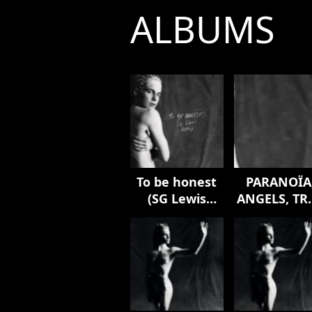
ALBUMS
To be honest
PARANOÏA
(SG Lewis
ANGELS, TR
Remix)
LOVE