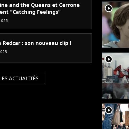
tine and the Queens et Cerrone
player2
lent "Catching Feelings"
2025
 Redcar : son nouveau clip !
2025
player2
LES ACTUALITÉS
player2