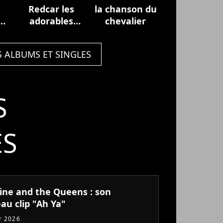
Redcar les
la chanson du
adorables
chevalier
étoiles
(prologue)
S ALBUMS ET SINGLES
S
ÉS
tine and the Queens : son
au clip "Ah Ya"
er 2026