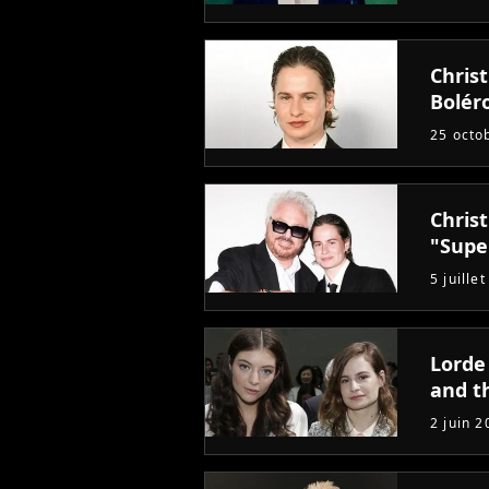
Chris
Bolér
25 octo
Chris
"Supe
5 juille
Lorde 
and t
2 juin 2