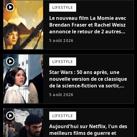
player2
LIFESTYLE
Le nouveau film La Momie avec
Brendan Fraser et Rachel Weisz
annonce le retour de 2 autres
personnages emblématiques de
5 août 2026
la saga
player2
LIFESTYLE
Star Wars : 50 ans après, une
nouvelle version de ce classique
de la science-fiction va sortir,
mais on ne la verra jamais en
5 août 2026
France
player2
LIFESTYLE
Aujourd'hui sur Netflix, l'un des
meilleurs films de guerre et