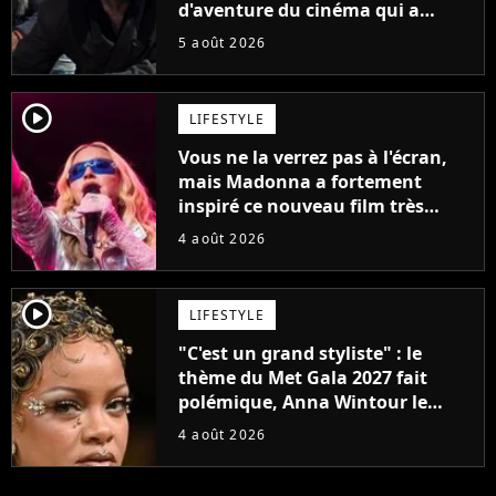
d'aventure du cinéma qui a
connu un succès retentissant à
5 août 2026
son époque
player2
LIFESTYLE
Vous ne la verrez pas à l'écran,
mais Madonna a fortement
inspiré ce nouveau film très
attendu
4 août 2026
player2
LIFESTYLE
"C'est un grand styliste" : le
thème du Met Gala 2027 fait
polémique, Anna Wintour le
défend
4 août 2026