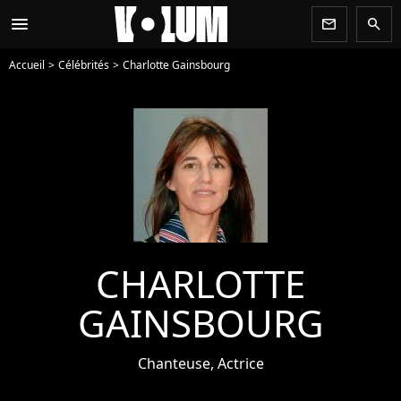
menu
newsletter
search
Accueil
Célébrités
Charlotte Gainsbourg
CHARLOTTE
GAINSBOURG
Chanteuse, Actrice