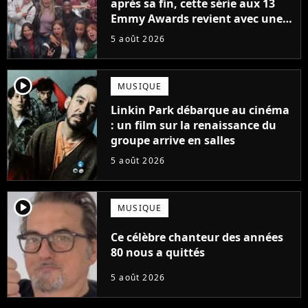
après sa fin, cette série aux 13
Emmy Awards revient avec une
suite... totalement différente
5 août 2026
player2
MUSIQUE
Linkin Park débarque au cinéma
: un film sur la renaissance du
groupe arrive en salles
5 août 2026
player2
MUSIQUE
Ce célèbre chanteur des années
80 nous a quittés
5 août 2026