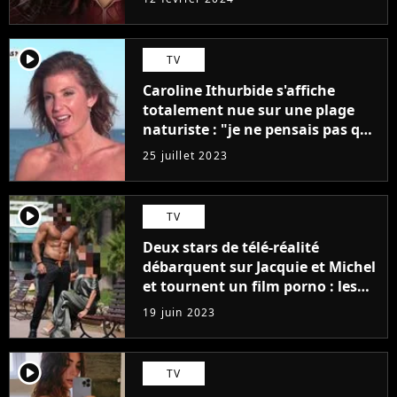
player2
TV
Caroline Ithurbide s'affiche
totalement nue sur une plage
naturiste : "je ne pensais pas que
j'arriverais à le faire..."
25 juillet 2023
player2
TV
Deux stars de télé-réalité
débarquent sur Jacquie et Michel
et tournent un film porno : les
premières images du tournage
19 juin 2023
(exclu)
player2
TV