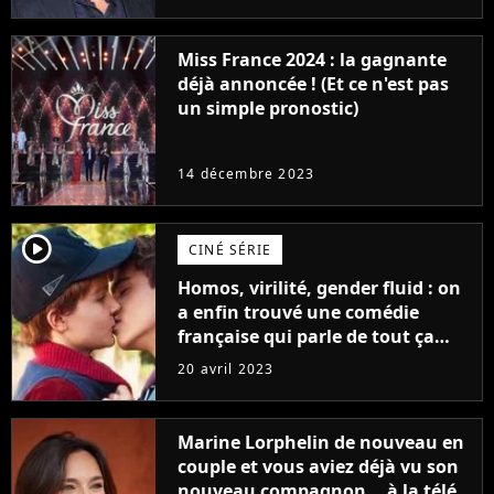
Furious
Miss France 2024 : la gagnante
déjà annoncée ! (Et ce n'est pas
un simple pronostic)
14 décembre 2023
player2
CINÉ SÉRIE
Homos, virilité, gender fluid : on
a enfin trouvé une comédie
française qui parle de tout ça
sans être super ringarde
20 avril 2023
Marine Lorphelin de nouveau en
couple et vous aviez déjà vu son
nouveau compagnon... à la télé