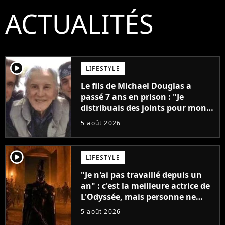
ACTUALITÉS
player2
LIFESTYLE
Le fils de Michael Douglas a
passé 7 ans en prison : "Je
distribuais des joints pour mon
père"
5 août 2026
player2
LIFESTYLE
"Je n'ai pas travaillé depuis un
an" : c'est la meilleure actrice de
L'Odyssée, mais personne ne
veut lui donner de rôle au
5 août 2026
cinéma