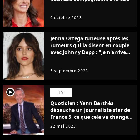
9 octobre 2023
Jenna Ortega furieuse après les
rumeurs qui la disent en couple
avec Johnny Depp : "Je n'arrive
même pas..."
5 septembre 2023
player2
TV
Quotidien : Yann Barthès
débauche un journaliste star de
France 5, ce que cela va changer
à la rentrée
22 mai 2023