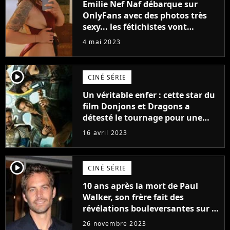
Emilie Nef Naf débarque sur
OnlyFans avec des photos très
sexy... les fétichistes vont
prendre leur pied !
4 mai 2023
player2
CINÉ SÉRIE
Un véritable enfer : cette star du
film Donjons et Dragons a
détesté le tournage pour une
raison très spéciale
16 avril 2023
player2
CINÉ SÉRIE
10 ans après la mort de Paul
Walker, son frère fait des
révélations bouleversantes sur la
réaction des acteurs de Fast and
26 novembre 2023