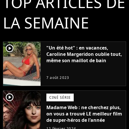
TOP ARTICLES DE
LA SEMAINE
player2
"Un été hot" : en vacances,
Caroline Margeridon oublie tout,
même son maillot de bain
7 août 2023
player2
CINÉ SÉRIE
Madame Web : ne cherchez plus,
on vous a trouvé LE meilleur film
de super-héros de l'année
12 février 2024