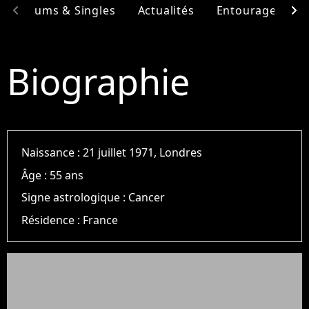
chevron_left
chevron_right
Albums & Singles
Actualités
Entourage
F
Biographie
Naissance :
21 juillet 1971, Londres
Âge :
55 ans
Signe astrologique :
Cancer
Résidence :
France