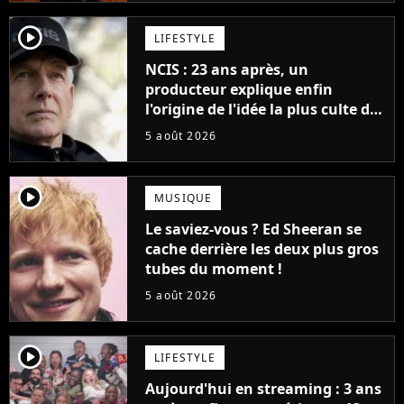
player2
LIFESTYLE
NCIS : 23 ans après, un
producteur explique enfin
l'origine de l'idée la plus culte de
la série (et on ne parle pas du
5 août 2026
bateau)
player2
MUSIQUE
Le saviez-vous ? Ed Sheeran se
cache derrière les deux plus gros
tubes du moment !
5 août 2026
player2
LIFESTYLE
Aujourd'hui en streaming : 3 ans