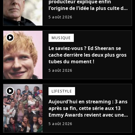
producteur explique enfin
l'origine de l'idée la plus culte de
la série (et on ne parle pas du
5 août 2026
bateau)
player2
MUSIQUE
Le saviez-vous ? Ed Sheeran se
cache derrière les deux plus gros
tubes du moment !
5 août 2026
player2
LIFESTYLE
Aujourd'hui en streaming : 3 ans
après sa fin, cette série aux 13
Emmy Awards revient avec une
suite... totalement différente
5 août 2026