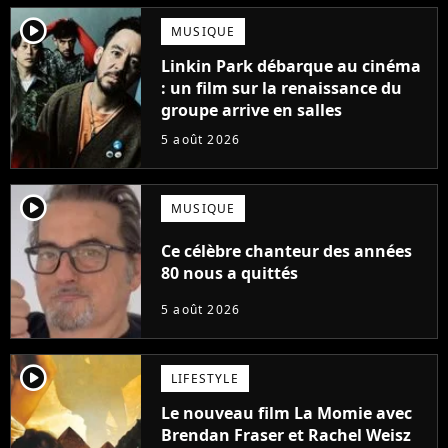
player2
MUSIQUE
Linkin Park débarque au cinéma
: un film sur la renaissance du
groupe arrive en salles
5 août 2026
player2
MUSIQUE
Ce célèbre chanteur des années
80 nous a quittés
5 août 2026
player2
LIFESTYLE
Le nouveau film La Momie avec
Brendan Fraser et Rachel Weisz