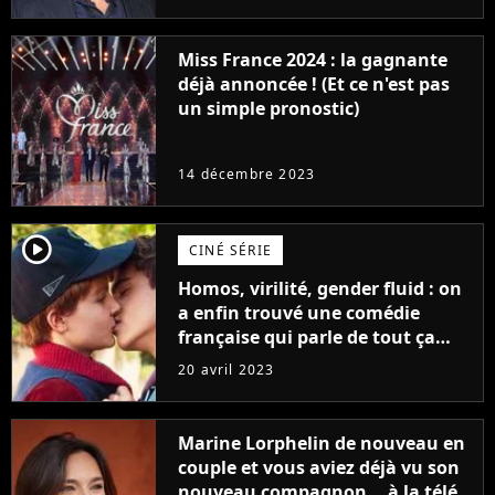
Furious
Miss France 2024 : la gagnante
déjà annoncée ! (Et ce n'est pas
un simple pronostic)
14 décembre 2023
player2
CINÉ SÉRIE
Homos, virilité, gender fluid : on
a enfin trouvé une comédie
française qui parle de tout ça
sans être super ringarde
20 avril 2023
Marine Lorphelin de nouveau en
couple et vous aviez déjà vu son
nouveau compagnon... à la télé