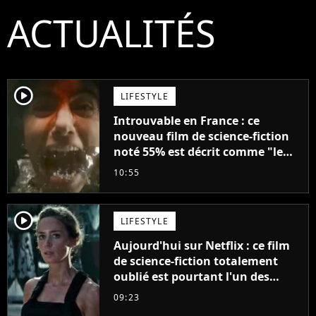
ACTUALITÉS
player2
LIFESTYLE
Introuvable en France : ce
nouveau film de science-fiction
noté 55% est décrit comme "le
plus stupide de l'année"
10:55
player2
LIFESTYLE
Aujourd'hui sur Netflix : ce film
de science-fiction totalement
oublié est pourtant l'un des
meilleurs des années 2010
09:23