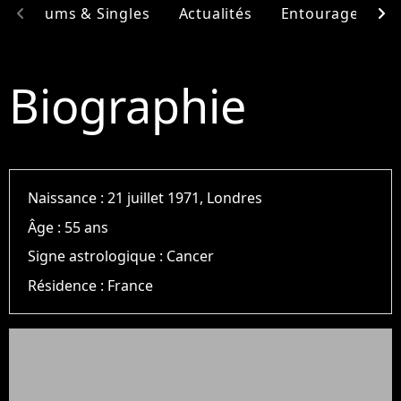
chevron_left
chevron_right
Albums & Singles
Actualités
Entourage
F
Biographie
Naissance :
21 juillet 1971, Londres
Âge :
55 ans
Signe astrologique :
Cancer
Résidence :
France