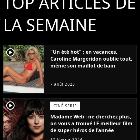
TOP ARTICLES DE
LA SEMAINE
player2
"Un été hot" : en vacances,
Caroline Margeridon oublie tout,
même son maillot de bain
7 août 2023
player2
CINÉ SÉRIE
Madame Web : ne cherchez plus,
on vous a trouvé LE meilleur film
de super-héros de l'année
12 février 2024