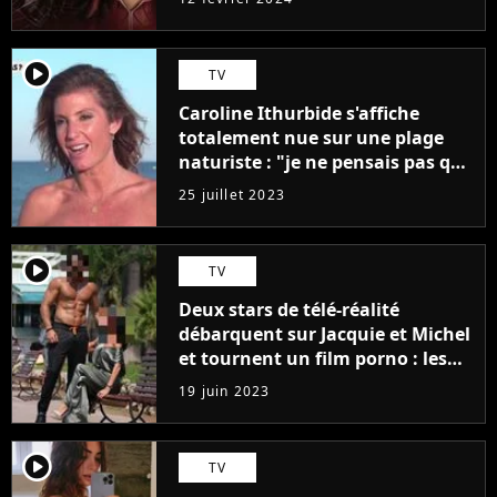
player2
TV
Caroline Ithurbide s'affiche
totalement nue sur une plage
naturiste : "je ne pensais pas que
j'arriverais à le faire..."
25 juillet 2023
player2
TV
Deux stars de télé-réalité
débarquent sur Jacquie et Michel
et tournent un film porno : les
premières images du tournage
19 juin 2023
(exclu)
player2
TV