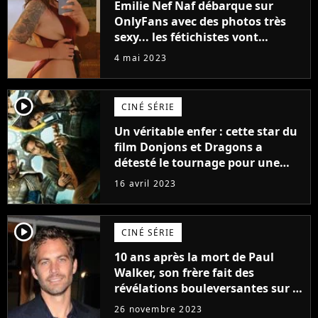
Emilie Nef Naf débarque sur
OnlyFans avec des photos très
sexy... les fétichistes vont
prendre leur pied !
4 mai 2023
player2
CINÉ SÉRIE
Un véritable enfer : cette star du
film Donjons et Dragons a
détesté le tournage pour une
raison très spéciale
16 avril 2023
player2
CINÉ SÉRIE
10 ans après la mort de Paul
Walker, son frère fait des
révélations bouleversantes sur la
réaction des acteurs de Fast and
26 novembre 2023