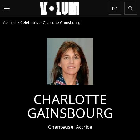
menu
newsletter
search
Accueil
Célébrités
Charlotte Gainsbourg
CHARLOTTE
GAINSBOURG
Chanteuse, Actrice