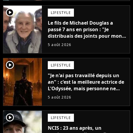
player2
LIFESTYLE
Le fils de Michael Douglas a
passé 7 ans en prison : "Je
distribuais des joints pour mon
père"
5 août 2026
player2
LIFESTYLE
"Je n'ai pas travaillé depuis un
an" : c'est la meilleure actrice de
L'Odyssée, mais personne ne
veut lui donner de rôle au
5 août 2026
cinéma
player2
LIFESTYLE
NCIS : 23 ans après, un