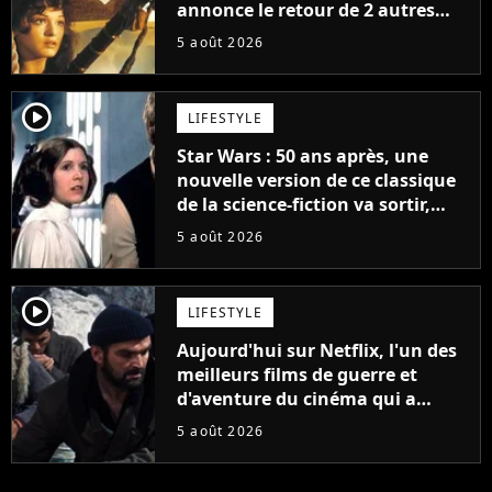
annonce le retour de 2 autres
personnages emblématiques de
5 août 2026
la saga
player2
LIFESTYLE
Star Wars : 50 ans après, une
nouvelle version de ce classique
de la science-fiction va sortir,
mais on ne la verra jamais en
5 août 2026
France
player2
LIFESTYLE
Aujourd'hui sur Netflix, l'un des
meilleurs films de guerre et
d'aventure du cinéma qui a
connu un succès retentissant à
5 août 2026
son époque